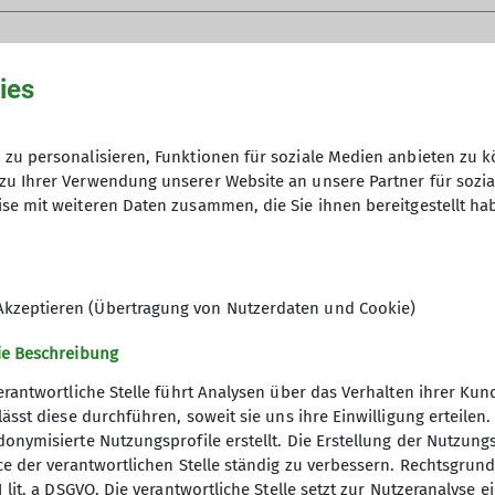
nachzugehen.
 17.00 - 18.30 Uhr
uns alle zwei Wochen zu unseren Gruppenstunden. Dabe
owicz
Aktionen draußen unternehmen wir gerne.
ies
n mit Behinderug den Zugang zu Bergsport zu ermöglic
der Abteilung der Partavertikalen wollen wir unser A
zu personalisieren, Funktionen für soziale Medien anbieten zu k
zu Ihrer Verwendung unserer Website an unsere Partner für sozi
se mit weiteren Daten zusammen, die Sie ihnen bereitgestellt ha
s nur zu Ausfahrten, haben also keine wöchentlichen Tr
Gruenbauer
r auf Ausfahrt, zwischen durch treffen wir uns um dies
Akzeptieren (Übertragung von Nutzerdaten und Cookie)
ahre alt und bist motiviert raus an den Fels und in d
ie Beschreibung
! Wir sind eine Gruppe junger Erwachsener, die Lust 
usfahrten haben.
erantwortliche Stelle führt Analysen über das Verhalten ihrer K
lässt diese durchführen, soweit sie uns ihre Einwilligung erteil
onymisierte Nutzungsprofile erstellt. Die Erstellung der Nutzungs
ext bereiten wir uns durch wöchentliches, angeleitet
ner
Service
ce der verantwortlichen Stelle ständig zu verbessern. Rechtsgrundl
 Egal ob Seilklettern, Bergsteigen oder andere Bergs
1 lit. a DSGVO. Die verantwortliche Stelle setzt zur Nutzeranalyse 