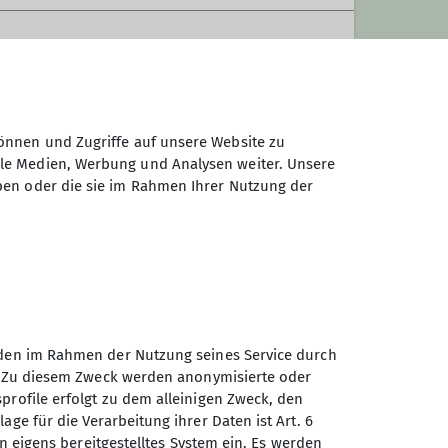
i gehen wir häufig zusammen Klettern
hen und unsere Begeisterung mit ihnen zu
ngebot auch für Kinder ausbauen.
önnen und Zugriffe auf unsere Website zu
ale Medien, Werbung und Analysen weiter. Unsere
ben oder die sie im Rahmen Ihrer Nutzung der
effen.
e Ausfahrten zu planen, oder für kleinere
ie Berge zu gehen? Dann ist die MuJaA
auf echte Gemeinschaft, gemeinsames
unden im Rahmen der Nutzung seines Service durch
en. Zu diesem Zweck werden anonymisierte oder
Sektion Augsburg des
profile erfolgt zu dem alleinigen Zweck, den
Deutschen Alpenvereins e.V.
es Kletter- und Techniktraining auf unsere
age für die Verarbeitung ihrer Daten ist Art. 6
portarten – bei uns steht der Spaß an der
ein eigens bereitgestelltes System ein. Es werden
Peutingerstr. 24