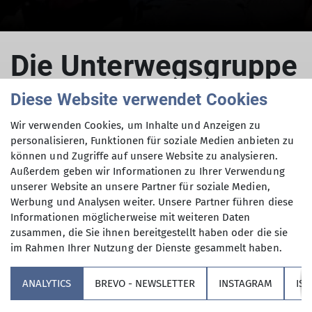
Die Unterwegsgruppe
- Wir über uns
Diese Website verwendet Cookies
Wir verwenden Cookies, um Inhalte und Anzeigen zu
personalisieren, Funktionen für soziale Medien anbieten zu
können und Zugriffe auf unsere Website zu analysieren.
16.11.2025
Außerdem geben wir Informationen zu Ihrer Verwendung
unserer Website an unsere Partner für soziale Medien,
-▷
Unterwegsgruppe
😊
Werbung und Analysen weiter. Unsere Partner führen diese
Informationen möglicherweise mit weiteren Daten
Mitgliederbereich
zusammen, die Sie ihnen bereitgestellt haben oder die sie
im Rahmen Ihrer Nutzung der Dienste gesammelt haben.
Die nachfolgenden Links sind passwortgeschützt
und nur für Mitglieder der UwG zugänglich.
ANALYTICS
BREVO - NEWSLETTER
INSTAGRAM
IS