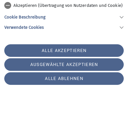
UwG
UwG
UwG
Akzeptieren (Übertragung von Nutzerdaten und Cookie)
Bilder
Mitglieder
Info
Cookie Beschreibung
Verwendete Cookies
UwG
Org
ALLE AKZEPTIEREN
AUSGEWÄHLTE AKZEPTIEREN
ALLE ABLEHNEN
Sektion
Partner
Service