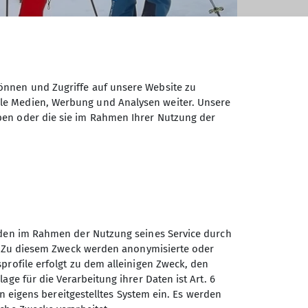
önnen und Zugriffe auf unsere Website zu
ale Medien, Werbung und Analysen weiter. Unsere
ben oder die sie im Rahmen Ihrer Nutzung der
unden im Rahmen der Nutzung seines Service durch
en. Zu diesem Zweck werden anonymisierte oder
Sektion Augsburg des
profile erfolgt zu dem alleinigen Zweck, den
Deutschen Alpenvereins e.V.
age für die Verarbeitung ihrer Daten ist Art. 6
ein eigens bereitgestelltes System ein. Es werden
Peutingerstr. 24