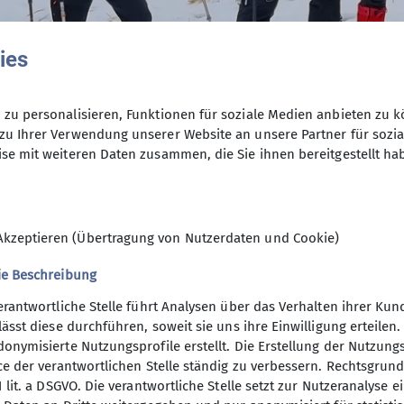
ies
zu personalisieren, Funktionen für soziale Medien anbieten zu k
zu Ihrer Verwendung unserer Website an unsere Partner für sozi
se mit weiteren Daten zusammen, die Sie ihnen bereitgestellt ha
Akzeptieren (Übertragung von Nutzerdaten und Cookie)
ie Beschreibung
erantwortliche Stelle führt Analysen über das Verhalten ihrer K
lässt diese durchführen, soweit sie uns ihre Einwilligung erteil
onymisierte Nutzungsprofile erstellt. Die Erstellung der Nutzungs
ner
Service
ce der verantwortlichen Stelle ständig zu verbessern. Rechtsgrundl
1 lit. a DSGVO. Die verantwortliche Stelle setzt zur Nutzeranalyse 
rkasse Augsburg
Alpenvereinaktiv