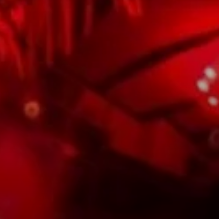
© DAV/Silvan Metz
© DAV Sektion Augsburg e.V.