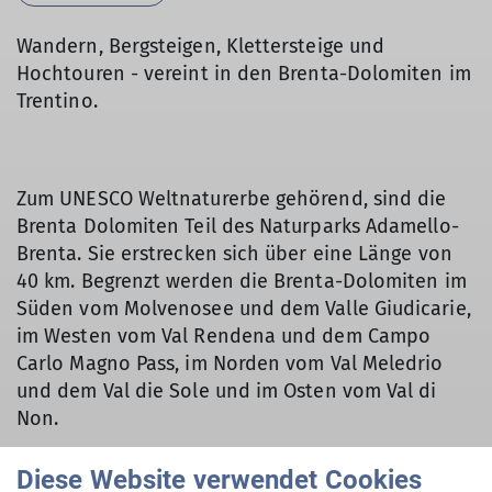
Wandern, Bergsteigen, Klettersteige und
Hochtouren - vereint in den Brenta-Dolomiten im
Trentino.
Zum UNESCO Weltnaturerbe gehörend, sind die
Brenta Dolomiten Teil des Naturparks Adamello-
Brenta. Sie erstrecken sich über eine Länge von
40 km. Begrenzt werden die Brenta-Dolomiten im
Süden vom Molvenosee und dem Valle Giudicarie,
im Westen vom Val Rendena und dem Campo
Carlo Magno Pass, im Norden vom Val Meledrio
und dem Val die Sole und im Osten vom Val di
Non.
Vom 5. bis 8. August waren 4 Gruppen der
Diese Website verwendet Cookies
Bergsteigerabteilung in der Brenta (Italien)