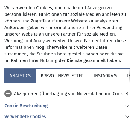
unterwegs. Mit dem voll besetzten Reisebus von
Wir verwenden Cookies, um Inhalte und Anzeigen zu
Storz ging es am 5. August um 5 Uhr los und gegen
personalisieren, Funktionen für soziale Medien anbieten zu
können und Zugriffe auf unsere Website zu analysieren.
Mittag erreichten wir den Abgangspunkt in
Außerdem geben wir Informationen zu Ihrer Verwendung
Madonna di Campiglio. Die Gruppen 1 bis 3
unserer Website an unsere Partner für soziale Medien,
nahmen alle die Groste-Seilbahn zur Bergstation
Werbung und Analysen weiter. Unsere Partner führen diese
und starteten von dort ihre Touren in die Brenta.
Informationen möglicherweise mit weiteren Daten
Die Gruppe 4 startete mit der benachbarten
zusammen, die Sie ihnen bereitgestellt haben oder die sie
Seilbahn in die gegenüberliegenden Berge der
im Rahmen Ihrer Nutzung der Dienste gesammelt haben.
Presanella. Alle Gruppen erlebten 4 Tage lang die
Bergblicke und -erfahrung auf ihre Weise,
ANALYTICS
BREVO - NEWSLETTER
INSTAGRAM
IS
abwechslungsreiche Steige entlang der
spektakulären Felswände und gemeinsame
Akzeptieren (Übertragung von Nutzerdaten und Cookie)
gemütliche Abende auf kleinen Almen oder
Hütten. Vor Ort noch beeindruckender als
Cookie Beschreibung
aufgrund der Beschreibungen erwartet, waren die
Verwendete Cookies
Klettersteige und Pfade entlang der Bänder in
den schroffen senkrechten Felswänden. Die