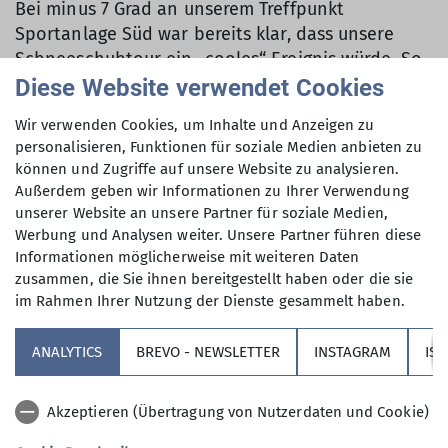
Bei minus 7 Grad an unserem Treffpunkt
Sportanlage Süd war bereits klar, dass unsere
Schneeschuhtour ein „cooles“ Ereignis würde. So
empfing uns das Graswangtal mit minus 13 Grad!,
Diese Website verwendet Cookies
was das Herrichten der Ausrüstung wegen der
Wir verwenden Cookies, um Inhalte und Anzeigen zu
klammen Finger erschwerte. Trotzdem waren die
personalisieren, Funktionen für soziale Medien anbieten zu
Teilnehmenden mit Führerin Uschi froh gelaunt
können und Zugriffe auf unsere Website zu analysieren.
unterwegs in abwechslungsreichem Gelände
Außerdem geben wir Informationen zu Ihrer Verwendung
durch verschneiten Wald und über einen Rücken
unserer Website an unsere Partner für soziale Medien,
zur Scheinbergspitze. Belohnt wurden wir durch
Werbung und Analysen weiter. Unsere Partner führen diese
strahlenden Sonnenschein am wolkenlosen
Informationen möglicherweise mit weiteren Daten
zusammen, die Sie ihnen bereitgestellt haben oder die sie
Himmel und einen wunderbaren Ausblick auf die
im Rahmen Ihrer Nutzung der Dienste gesammelt haben.
schöne Bergwelt. Der Abstieg durch eine steilere
Flanke führte teilweise auch zu Hosenboden-
ANALYTICS
BREVO - NEWSLETTER
INSTAGRAM
IS
Rutschen, was jedoch dem Spaß der
Unternehmung keinen Abbruch tat.
Akzeptieren (Übertragung von Nutzerdaten und Cookie)
Positiv: Da wir am Donnerstag unterwegs waren,