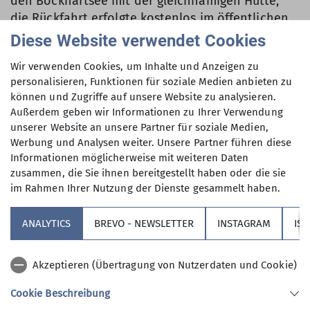
den Bockhartsee mit der gleichnamigen Hütte,
die Rückfahrt erfolgte kostenlos im öffentlichen
Bus – ein umweltfreundlicher Service des
Diese Website verwendet Cookies
Urlaubsgebiets für Besucher mit Gästekarte.
Wir verwenden Cookies, um Inhalte und Anzeigen zu
Gruppe B und C tummelten sich währenddessen
personalisieren, Funktionen für soziale Medien anbieten zu
auf den sonnigen Berghängen und Almen
können und Zugriffe auf unsere Website zu analysieren.
oberhalb des Hotels.
Außerdem geben wir Informationen zu Ihrer Verwendung
unserer Website an unsere Partner für soziale Medien,
Werbung und Analysen weiter. Unsere Partner führen diese
Dienstag, 23.09.2025
Informationen möglicherweise mit weiteren Daten
zusammen, die Sie ihnen bereitgestellt haben oder die sie
Am Dienstag ging es ins hinterste Gasteiner Tal.
im Rahmen Ihrer Nutzung der Dienste gesammelt haben.
Während Gruppe C gemütliche Almen im
wunderschönen Talgrund Nassfeld erkundete,
ANALYTICS
BREVO - NEWSLETTER
INSTAGRAM
IS
stieg Gruppe A hinauf zur Hagener Hütte am
historischen Übergang Mallnitzer Tauern
zwischen Salzburger Land und Kärnten.
Akzeptieren (Übertragung von Nutzerdaten und Cookie)
Schlechtes Wetter kündigte sich mit kalten,
Cookie Beschreibung
stürmischen Südwinden an, weshalb der Wirt die