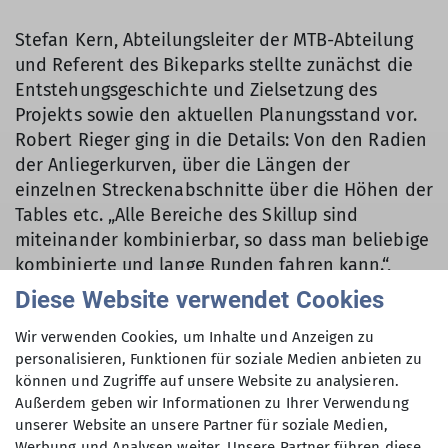
Stefan Kern, Abteilungsleiter der MTB-Abteilung
und Referent des Bikeparks stellte zunächst die
Entstehungsgeschichte und Zielsetzung des
Projekts sowie den aktuellen Planungsstand vor.
Robert Rieger ging in die Details: Von den Radien
der Anliegerkurven, über die Längen der
einzelnen Streckenabschnitte über die Höhen der
Tables etc. „Alle Bereiche des Skillup sind
miteinander kombinierbar, so dass man beliebige
kombinierte und lange Runden fahren kann.“,
erklärte Robert Rieger. Der Schwierigkeitsgrad in
Diese Website verwendet Cookies
einzelnen Sektionen kann beispielsweise über die
Wir verwenden Cookies, um Inhalte und Anzeigen zu
Linienführung mit Hütchen durch einen Trainer
personalisieren, Funktionen für soziale Medien anbieten zu
angepasst werden. Und er nannte eine stolze
können und Zugriffe auf unsere Website zu analysieren.
Zahl: 8.000 m³ Material müssen auf das Gelände
Außerdem geben wir Informationen zu Ihrer Verwendung
eingebracht werden, um die Hügel des Skillup zu
unserer Website an unsere Partner für soziale Medien,
modellieren.
Werbung und Analysen weiter. Unsere Partner führen diese