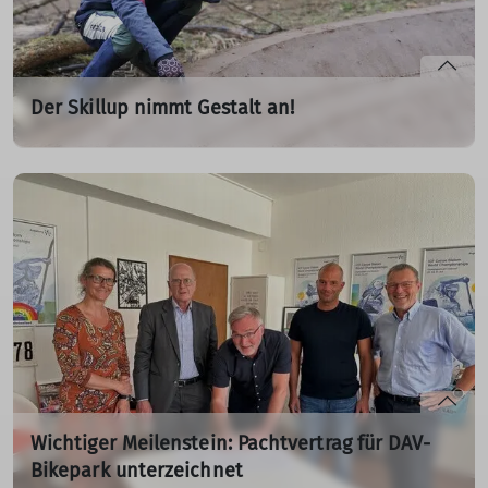
Der Skillup nimmt Gestalt an!
Gemeinsam mit der Trailbaufirma Ridetime Concepts
schaffen wir ein einzigartiges MTB-Erlebnis im urbanen
Raum
03.02.2025
mehr erfahren
Wichtiger Meilenstein: Pachtvertrag für DAV-
Bikepark unterzeichnet