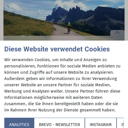
mehr erfahren
Ein MTB-Abenteuer der besonderen Art: Quer
Diese Website verwendet Cookies
durch die Ladiner Dolomiten im Fanes
Nationalpark
Wir verwenden Cookies, um Inhalte und Anzeigen zu
personalisieren, Funktionen für soziale Medien anbieten zu
6-Tages-Tour vermittelt die ganze Faszination des Bikens
können und Zugriffe auf unsere Website zu analysieren.
28.11.2022
Außerdem geben wir Informationen zu Ihrer Verwendung
Andere Themen
Die Fanes-Gruppe ist eine Gebirgsgruppe in den
unserer Website an unsere Partner für soziale Medien,
nordwestlichen Dolomiten. Im ladinischen Teil um den
Werbung und Analysen weiter. Unsere Partner führen diese
Kronplatz wird noch diese alte, romanische Sprache
Aktuelles Mountainbike
Aktuelles Skillup Bikepark
Informationen möglicherweise mit weiteren Daten
gesprochen und ist Schauplatz von ladinischen Sagen
zusammen, die Sie ihnen bereitgestellt haben oder die sie
rund um das Reich der Fanes.
Aktuelles aus der Sektion
Mountainbike
im Rahmen Ihrer Nutzung der Dienste gesammelt haben.
mehr erfahren
ANALYTICS
BREVO - NEWSLETTER
INSTAGRAM
IS