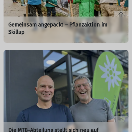
mehr erfahren
Gemeinsam angepackt – Pflanzaktion im
Skillup
Fast 100 Ehrenamtliche sorgen für eine Begrünung des
künftigen Mountainbike-Geländes
18.11.2025
mehr erfahren
Die MTB-Abteilung stellt sich neu auf