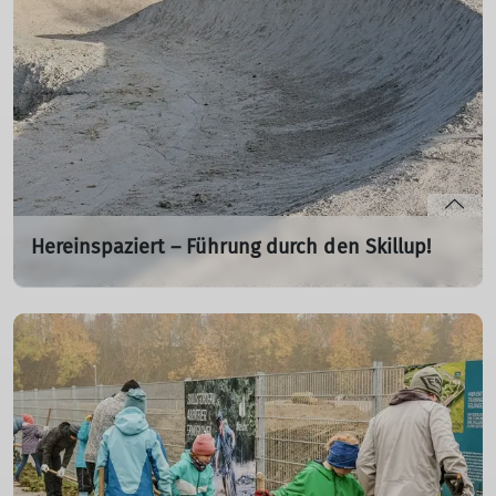
mehr erfahren
Hereinspaziert – Führung durch den Skillup!
Di. 12.05.2026 19:00 Uhr
Di. 14.07.2026 19:00 Uhr
Bei einer geführten Tour durch den neuen Bikepark
Skillup erhalten alle Interessierten – insbesondere auch
Nicht-Mountainbiker – spannende Einblicke in die
Anlage. Der Rundgang führt durch alle Bereiche des
Bikeparks und zeigt, welche Möglichkeiten das
Mountainbiken dort bietet. Zusätzlich gibt es einen
interessanten Blick hinter die Kulissen des Projekts.