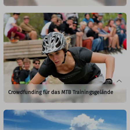
Mit dem neuen Skillup Bikepark des DAV werden
optimale Rahmenbedingungen für den Bikesport in
Augsburg geschaffen.
10.09.2024
mehr erfahren
Crowdfunding für das MTB Trainingsgelände
26.08.2024
(Update) Bitte unterstütze unser Projekt durch eine
Spende.