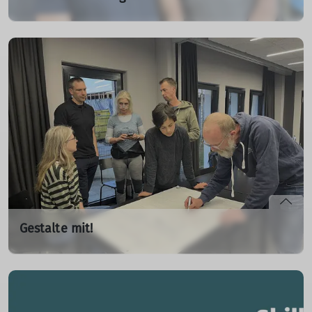
Bei der Jahreshauptversammlung standen im März
Neuwahlen auf der Agenda, so dass die
Mountainbiker*innen alle Ämter neu besetzten.
20.04.2025
mehr erfahren
Gestalte mit!
Die MTB-Abteilung veranstaltete einen Workshop zur
Detailplanung des Skillup
08.05.2025