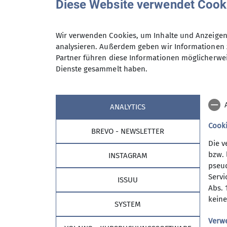
Diese Website verwendet Cook
Termine
Wir verwenden Cookies, um Inhalte und Anzeigen 
Rückblick
analysieren. Außerdem geben wir Informationen 
Partner führen diese Informationen möglicherwei
Dienste gesammelt haben.
Aktuelles aus der 
ANALYTICS
Cook
BREVO - NEWSLETTER
Die v
bzw. 
INSTAGRAM
pseud
Servi
ISSUU
Abs. 
keine
SYSTEM
Verw