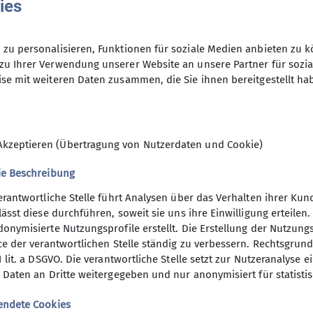
ies
Treffpunkte
zu personalisieren, Funktionen für soziale Medien anbieten zu k
Team
zu Ihrer Verwendung unserer Website an unsere Partner für sozi
se mit weiteren Daten zusammen, die Sie ihnen bereitgestellt ha
Fitnessabteilung
Akzeptieren (Übertragung von Nutzerdaten und Cookie)
ie Beschreibung
erantwortliche Stelle führt Analysen über das Verhalten ihrer K
lässt diese durchführen, soweit sie uns ihre Einwilligung erteil
onymisierte Nutzungsprofile erstellt. Die Erstellung der Nutzungs
ce der verantwortlichen Stelle ständig zu verbessern. Rechtsgrundl
1 lit. a DSGVO. Die verantwortliche Stelle setzt zur Nutzeranalyse 
Fitness-Newsletter August
 Daten an Dritte weitergegeben und nur anonymisiert für statisti
01.08.2026
endete Cookies