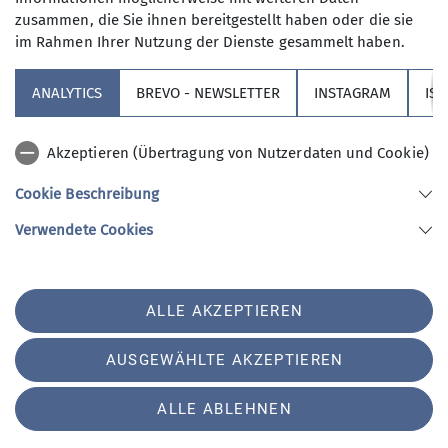
zusammen, die Sie ihnen bereitgestellt haben oder die sie
im Rahmen Ihrer Nutzung der Dienste gesammelt haben.
ANALYTICS
BREVO - NEWSLETTER
INSTAGRAM
IS
Akzeptieren (Übertragung von Nutzerdaten und Cookie)
Cookie Beschreibung
Verwendete Cookies
Fitness-Newsletter Februar
01.02.2026
ALLE AKZEPTIEREN
Liebe Sportlerinnen und Sportler,
AUSGEWÄHLTE AKZEPTIEREN
Ein Wahnsinns-Start im Januar: Ihr strömt in
unsere Angebote wie noch nie! Und trotz der
ALLE ABLEHNEN
sehr fordernden Einheit habt ihr immer gute
Laune ! Das ist phänomenal. Am Montag