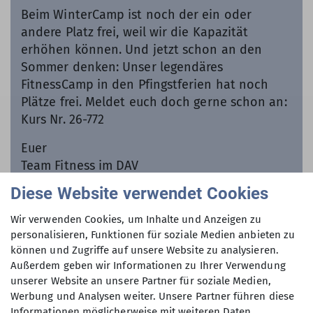
Beim WinterCamp ist noch der ein oder
andere Platz frei, weil wir die Kapazität
erhöhen können. Und jetzt schon an den
Sommer denken: Unser legendäres
FitnessCamp in den Pfingstferien hat noch
Plätze frei. Meldet euch doch gerne schon an:
Kurs Nr. 26-772
Euer
Team Fitness im DAV
Diese Website verwendet Cookies
mehr erfahren
Wir verwenden Cookies, um Inhalte und Anzeigen zu
personalisieren, Funktionen für soziale Medien anbieten zu
können und Zugriffe auf unsere Website zu analysieren.
Außerdem geben wir Informationen zu Ihrer Verwendung
unserer Website an unsere Partner für soziale Medien,
Werbung und Analysen weiter. Unsere Partner führen diese
Informationen möglicherweise mit weiteren Daten