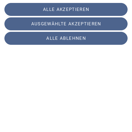
Langläufer*innen.
ALLE AKZEPTIEREN
Herzliche Einladung dazu, was Neues
auszuprobieren.
AUSGEWÄHLTE AKZEPTIEREN
Wir freuen uns auf Euch!
ALLE ABLEHNEN
Euer
Team Fitness im DAV
Sektion
Partner
Service