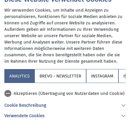
Wir freuen uns sehr, im Outdoor-Bereich mit den
Wir verwenden Cookies, um Inhalte und Anzeigen zu
personalisieren, Funktionen für soziale Medien anbieten zu
freien Angebote durchstarten zu können. Wenn
können und Zugriffe auf unsere Website zu analysieren.
ihr schon neugierig seid, was wir euch im April
Außerdem geben wir Informationen zu Ihrer Verwendung
bieten, schaut unbedingt in unseren
Newsletter
!
unserer Website an unsere Partner für soziale Medien,
Hier findet ihr alle aktuellen Infos zu unseren
Werbung und Analysen weiter. Unsere Partner führen diese
Veranstaltungen und Angeboten. Für die
Informationen möglicherweise mit weiteren Daten
Basketballer*innen gibt es noch einen kleinen
zusammen, die Sie ihnen bereitgestellt haben oder die sie
Zuschlag in der Halle zwischen Ostern und
im Rahmen Ihrer Nutzung der Dienste gesammelt haben.
Pfingsten.
ANALYTICS
BREVO - NEWSLETTER
INSTAGRAM
IS
Ebenso freut es uns, besondere Kompaktkurse am
Mittwochabend in der Halle des Förderzentrums
Akzeptieren (Übertragung von Nutzerdaten und Cookie)
anbieten zu können: Nia- getanzte Lebensfreude
und dann nach Pfingsten ein spezielles
Cookie Beschreibung
Regenerations- und Entspannungstraining für
Verwendete Cookies
Kletternde, Bergsteiger*innen,
Moutainbiker*innen, Ski-, Skitouren- und