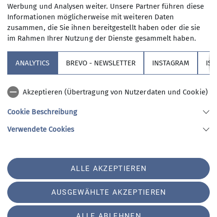
Sommer an:
Werbung und Analysen weiter. Unsere Partner führen diese
Informationen möglicherweise mit weiteren Daten
Allgäuer Alpen: Wertach - Kranzegg - Burgberg
zusammen, die Sie ihnen bereitgestellt haben oder die sie
(23.05.2026)
im Rahmen Ihrer Nutzung der Dienste gesammelt haben.
Kaisergebirge (20.06.2026)
Chiemgau (18.07.2026)
ANALYTICS
BREVO - NEWSLETTER
INSTAGRAM
IS
Tannheimer Berge: Pfronten/Breitenbergbahn
- Grän - Tannheim (12.09.2026)
Akzeptieren (Übertragung von Nutzerdaten und Cookie)
Allgäuer Alpen: Blaichach, Fischen,
Riedbergpass, Scheuenalpe, Balderschwang
Cookie Beschreibung
(17.10.2026)
Verwendete Cookies
Alle Bergbus-Termine und
Anmeldemöglichkeiten findet ihr auch immer
im
aktuellen Tourenprogramm
.
ALLE AKZEPTIEREN
AUSGEWÄHLTE AKZEPTIEREN
ALLE ABLEHNEN