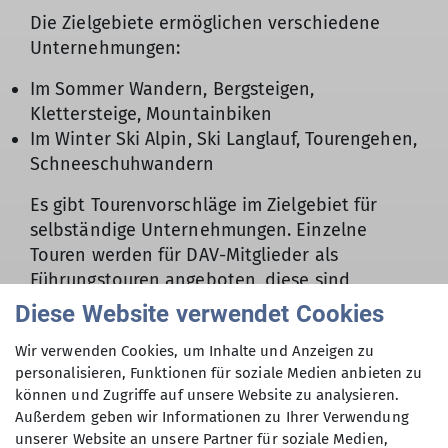
Die Zielgebiete ermöglichen verschiedene
Unternehmungen:
Im Sommer Wandern, Bergsteigen,
Klettersteige, Mountainbiken
Im Winter Ski Alpin, Ski Langlauf, Tourengehen,
Schneeschuhwandern
Es gibt Tourenvorschläge im Zielgebiet für
selbständige Unternehmungen. Einzelne
Touren werden für DAV-Mitglieder als
Führungstouren angeboten, diese sind
zusätzlich zu buchen. Mitfahren können alle:
Diese Website verwendet Cookies
DAV Mitglieder, aber auch Nichtmitglieder.
Wir verwenden Cookies, um Inhalte und Anzeigen zu
Der Einstieg ist an der Sportanlage Süd sowie
personalisieren, Funktionen für soziale Medien anbieten zu
auch in Klosterlechfeld „Am Wäldle“ möglich.
können und Zugriffe auf unsere Website zu analysieren.
Außerdem geben wir Informationen zu Ihrer Verwendung
Folgende Ziele fährt der Bergbus in diesem
unserer Website an unsere Partner für soziale Medien,