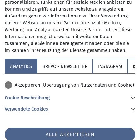
personalisieren, Funktionen für soziale Medien anbieten zu
können und Zugriffe auf unsere Website zu analysieren.
Außerdem geben wir Informationen zu Ihrer Verwendung
unserer Website an unsere Partner für soziale Medien,
Werbung und Analysen weiter. Unsere Partner führen diese
Informationen möglicherweise mit weiteren Daten
zusammen, die Sie ihnen bereitgestellt haben oder die sie
im Rahmen Ihrer Nutzung der Dienste gesammelt haben.
Sektion
ANALYTICS
BREVO - NEWSLETTER
INSTAGRAM
IS
Partner
Akzeptieren (Übertragung von Nutzerdaten und Cookie)
Service
Cookie Beschreibung
Verwendete Cookies
Sektion Augsburg des Deutschen Alpenvereins e.V.
Peutingerstr. 24
86152 Augsburg
Telefon +49821516780
ALLE AKZEPTIEREN