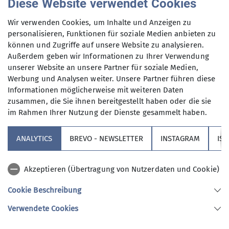
Diese Website verwendet Cookies
den Aufgaben der Sektion in den einzelnen
Wir verwenden Cookies, um Inhalte und Anzeigen zu
Abteilungen gehört auch die Förderung des
personalisieren, Funktionen für soziale Medien anbieten zu
Naturverständnisses.
können und Zugriffe auf unsere Website zu analysieren.
Außerdem geben wir Informationen zu Ihrer Verwendung
unserer Website an unsere Partner für soziale Medien,
Werbung und Analysen weiter. Unsere Partner führen diese
Informationen möglicherweise mit weiteren Daten
zusammen, die Sie ihnen bereitgestellt haben oder die sie
im Rahmen Ihrer Nutzung der Dienste gesammelt haben.
Sektion
ANALYTICS
BREVO - NEWSLETTER
INSTAGRAM
IS
Partner
Akzeptieren (Übertragung von Nutzerdaten und Cookie)
Service
Cookie Beschreibung
Verwendete Cookies
Sektion Augsburg des Deutschen Alpenvereins e.V.
Peutingerstr. 24