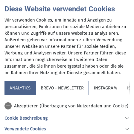
Bitte auch die
Teilnahmebedingungen
zu unserem
Diese Website verwendet Cookies
Ausbildungs- und Tourenprogramm beachten.
Wir verwenden Cookies, um Inhalte und Anzeigen zu
Informationen zu den
Schwierigkeitsbewertungen
personalisieren, Funktionen für soziale Medien anbieten zu
(Technik & Kondition) sind hier zu finden
.
können und Zugriffe auf unsere Website zu analysieren.
Außerdem geben wir Informationen zu Ihrer Verwendung
unserer Website an unsere Partner für soziale Medien,
Werbung und Analysen weiter. Unsere Partner führen diese
Informationen möglicherweise mit weiteren Daten
zusammen, die Sie ihnen bereitgestellt haben oder die sie
im Rahmen Ihrer Nutzung der Dienste gesammelt haben.
Sektion
ANALYTICS
BREVO - NEWSLETTER
INSTAGRAM
IS
Partner
Akzeptieren (Übertragung von Nutzerdaten und Cookie)
Service
Cookie Beschreibung
Verwendete Cookies
Sektion Augsburg des Deutschen Alpenvereins e.V.