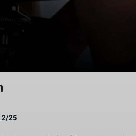
n
12/25