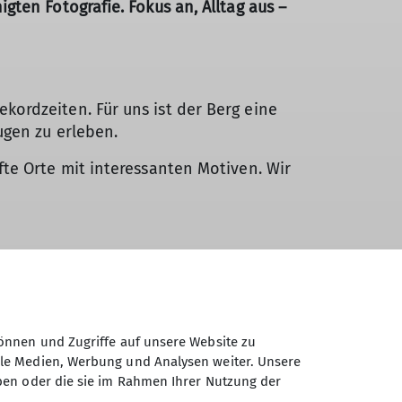
gten Fotografie. Fokus an, Alltag aus –
kordzeiten. Für uns ist der Berg eine
ugen zu erleben.
fte Orte mit interessanten Motiven. Wir
 die Komposition genau diesen einen
enommen“, sondern wertgeschätzt.
önnen und Zugriffe auf unsere Website zu
es entschleunigte Tempo ein – und die
ale Medien, Werbung und Analysen weiter. Unsere
ben oder die sie im Rahmen Ihrer Nutzung der