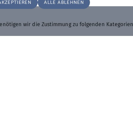
AKZEPTIEREN
ALLE ABLEHNEN
enötigen wir die Zustimmung zu folgenden Kategorie
nen jederzeit in den
Datenschutz-Einstellungen
angepa