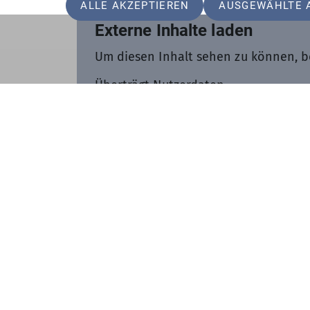
ALLE AKZEPTIEREN
AUSGEWÄHLTE 
Externe Inhalte laden
Um diesen Inhalt sehen zu können, b
Überträgt Nutzerdaten
Technisch notwendig
Personalisierung
Analyse / Statistiken
Ich will den Inhalt sehen
Gut zu wissen: Die Einstellungen kön