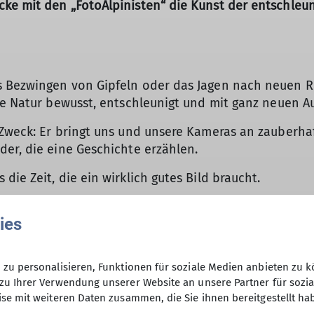
ke mit den „FotoAlpinisten“ die Kunst der entschleuni
s Bezwingen von Gipfeln oder das Jagen nach neuen Re
die Natur bewusst, entschleunigt und mit ganz neuen A
m Zweck: Er bringt uns und unsere Kameras an zauberha
der, die eine Geschichte erzählen.
die Zeit, die ein wirklich gutes Bild braucht.
lange nach der perfekten Position, bis das Licht und
ies
n. Bei uns wird das Motiv nicht „im Vorbeigehen mitg
zu personalisieren, Funktionen für soziale Medien anbieten zu k
nsere Gemeinschaft lässt sich voll und ganz auf dies
zu Ihrer Verwendung unserer Website an unsere Partner für sozi
eindruckend.
se mit weiteren Daten zusammen, die Sie ihnen bereitgestellt ha