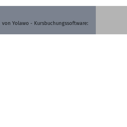
n von Yolawo - Kursbuchungssoftware:
sst werden!