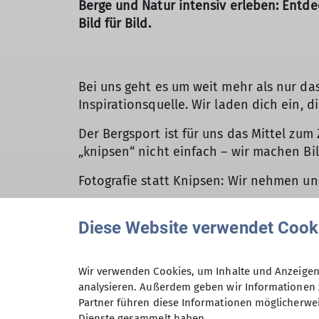
Berge und Natur intensiv erleben: Entdec
Bild für Bild.
Bei uns geht es um weit mehr als nur da
Inspirationsquelle. Wir laden dich ein, 
Der Bergsport ist für uns das Mittel zu
„knipsen“ nicht einfach – wir machen Bil
Fotografie statt Knipsen: Wir nehmen uns 
Genießen und Festhalten: Wir suchen so 
Diese Website verwendet Cook
Augenblick konserviert.
Wir schauen hin, wo andere vorbeilaufe
Wir verwenden Cookies, um Inhalte und Anzeigen 
Das Schönste daran? Viele machen mit! U
analysieren. Außerdem geben wir Informationen 
Ergebnisse sind jedes Mal aufs Neue be
Partner führen diese Informationen möglicherwei
Dienste gesammelt haben.