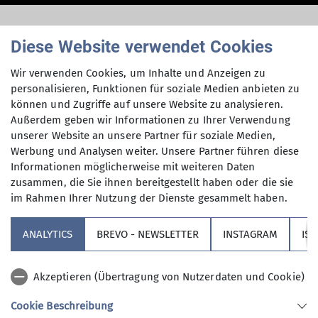
Fitness-Newsletter
Diese Website verwendet Cookies
September
Wir verwenden Cookies, um Inhalte und Anzeigen zu
personalisieren, Funktionen für soziale Medien anbieten zu
können und Zugriffe auf unsere Website zu analysieren.
Außerdem geben wir Informationen zu Ihrer Verwendung
unserer Website an unsere Partner für soziale Medien,
01.09.2025
Werbung und Analysen weiter. Unsere Partner führen diese
Informationen möglicherweise mit weiteren Daten
Rückblick Fitness
zusammen, die Sie ihnen bereitgestellt haben oder die sie
im Rahmen Ihrer Nutzung der Dienste gesammelt haben.
ANALYTICS
BREVO - NEWSLETTER
INSTAGRAM
IS
Du möchtest wissen was bei uns im September
geboten ist?
Akzeptieren (Übertragung von Nutzerdaten und Cookie)
Dann wirf einen Blick in unseren Newsletter! Hier
Cookie Beschreibung
findest du immer alle aktuellen Informationen zu