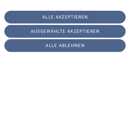
ALLE AKZEPTIEREN
AUSGEWÄHLTE AKZEPTIEREN
Sektion
ALLE ABLEHNEN
Partner
Service
Sektion Augsburg des Deutschen Alpenvereins e.V.
Peutingerstr. 24
86152 Augsburg
Telefon +49821516780
Kontakt