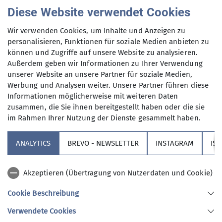
Fitness-Newsletter
Diese Website verwendet Cookies
Wir verwenden Cookies, um Inhalte und Anzeigen zu
Februar
personalisieren, Funktionen für soziale Medien anbieten zu
können und Zugriffe auf unsere Website zu analysieren.
Außerdem geben wir Informationen zu Ihrer Verwendung
unserer Website an unsere Partner für soziale Medien,
Werbung und Analysen weiter. Unsere Partner führen diese
01.02.2024
Informationen möglicherweise mit weiteren Daten
zusammen, die Sie ihnen bereitgestellt haben oder die sie
Rückblick Fitness
im Rahmen Ihrer Nutzung der Dienste gesammelt haben.
Du möchtest wissen was bei uns im Februar
ANALYTICS
BREVO - NEWSLETTER
INSTAGRAM
IS
geboten ist?
Dann wirf einen Blick in unseren Newsletter! Hier
Akzeptieren (Übertragung von Nutzerdaten und Cookie)
findest du immer alle aktuellen Informationen zu
Cookie Beschreibung
unseren Veranstaltungen!
Verwendete Cookies
Zum Newsletter