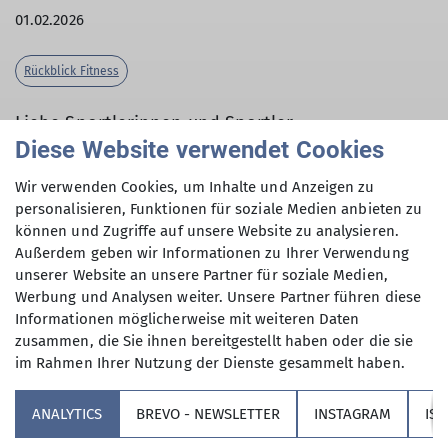
01.02.2026
Rückblick Fitness
Liebe Sportlerinnen und Sportler,
Diese Website verwendet Cookies
Ein Wahnsinns-Start im Januar: Ihr strömt in
unsere Angebote wie noch nie! Und trotz der sehr
Wir verwenden Cookies, um Inhalte und Anzeigen zu
personalisieren, Funktionen für soziale Medien anbieten zu
fordernden Einheit habt ihr immer gute Laune !
können und Zugriffe auf unsere Website zu analysieren.
Das ist phänomenal. Am Montag immer über 40
Außerdem geben wir Informationen zu Ihrer Verwendung
Teilnehmer, am Dienstag gesamt auch über 50
unserer Website an unsere Partner für soziale Medien,
und auch FitnessSpezial am Samstag bricht alle
Werbung und Analysen weiter. Unsere Partner führen diese
bisherigen Rekorde.
Informationen möglicherweise mit weiteren Daten
zusammen, die Sie ihnen bereitgestellt haben oder die sie
Wir haben offensichtlich durch unser
im Rahmen Ihrer Nutzung der Dienste gesammelt haben.
verbreitertes Trainer*innenteam und die Vielzahl
unterschiedlicher Trainingseinheiten bei euch ein
ANALYTICS
BREVO - NEWSLETTER
INSTAGRAM
IS
"Sport-Feuer" entfacht, das möglichst lange