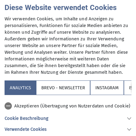
Fitness-Newsletter
Diese Website verwendet Cookies
Wir verwenden Cookies, um Inhalte und Anzeigen zu
Juli
personalisieren, Funktionen für soziale Medien anbieten zu
können und Zugriffe auf unsere Website zu analysieren.
Außerdem geben wir Informationen zu Ihrer Verwendung
unserer Website an unsere Partner für soziale Medien,
Werbung und Analysen weiter. Unsere Partner führen diese
01.07.2025
Informationen möglicherweise mit weiteren Daten
zusammen, die Sie ihnen bereitgestellt haben oder die sie
Rückblick Fitness
im Rahmen Ihrer Nutzung der Dienste gesammelt haben.
Du möchtest wissen was bei uns im Juli geboten
ANALYTICS
BREVO - NEWSLETTER
INSTAGRAM
IS
ist?
Dann wirf einen Blick in unseren Newsletter! Hier
Akzeptieren (Übertragung von Nutzerdaten und Cookie)
findest du immer alle aktuellen Informationen zu
Cookie Beschreibung
unseren Veranstaltungen!
Verwendete Cookies
Zum Newsletter