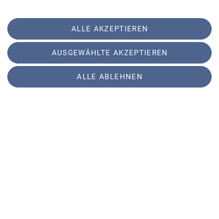
ALLE AKZEPTIEREN
AUSGEWÄHLTE AKZEPTIEREN
Sektion
ALLE ABLEHNEN
Partner
Service
Sektion Augsburg des Deutschen Alpenvereins e.V.
Peutingerstr. 24
86152 Augsburg
Telefon +49821516780
Kontakt