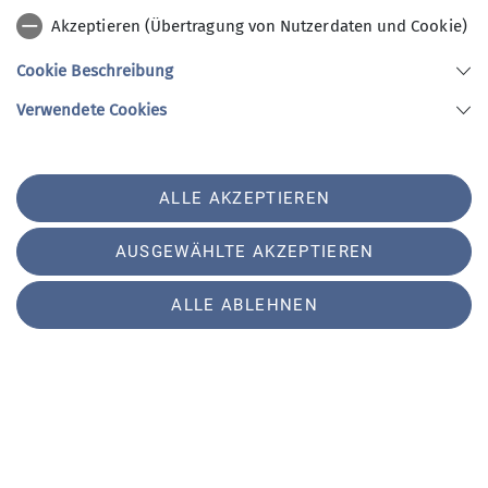
Akzeptieren (Übertragung von Nutzerdaten und Cookie)
Cookie Beschreibung
Verwendete Cookies
Neben der Arbeit kam auch das Miteinander nicht
zu kurz: Die Stadtsparkasse Augsburg war mit ihrer
stylischen Ape vor Ort und hat uns mit
ALLE AKZEPTIEREN
kostenlosem Popcorn versorgt. Zur Belohnung
gab’s anschließend Burger für alle aus dem
AUSGEWÄHLTE AKZEPTIEREN
Foodtruck von Burger7.
ALLE ABLEHNEN
Auch Jürgen Enninger, Sportreferent der Stadt
Augsburg, schaute vorbei und zeigte sich
beeindruckt von der neuen Hügellandschaft und
den vielseitigen Strecken. Und während fleißig
gepflanzt wurde, sorgten Deuter mit ihren
Liegestühlen für entspannte Pausenmomente –