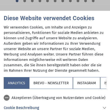
Unsere Wanderleiter Günter Frede und Roland
Diese Website verwendet Cookies
Schörry führen uns in zwei Gruppen teilweise auf
Wir verwenden Cookies, um Inhalte und Anzeigen zu
dem Lechdamm zwischen Lech und Lechkanal,
personalisieren, Funktionen für soziale Medien anbieten zu
vorbei an Herbertshofen bis zur
können und Zugriffe auf unsere Website zu analysieren.
Lechwerksiedlung. Trotz bedecktem Himmel, ist es
Außerdem geben wir Informationen zu Ihrer Verwendung
ein angenehmes Wanderwetter. Unterwegs
unserer Website an unsere Partner für soziale Medien,
stärken wir uns aus dem Rucksack. Angekommen
Werbung und Analysen weiter. Unsere Partner führen diese
im Lechmuseum, erwartet uns schon Herr Gulden,
Informationen möglicherweise mit weiteren Daten
zusammen, die Sie ihnen bereitgestellt haben oder die sie
der uns durch das Museum führt. Ein Video zeigt
im Rahmen Ihrer Nutzung der Dienste gesammelt haben.
uns unseren Heimatfluss Lech vom Ursprung bis
zur Mündung in die Donau. Anschließend erklärt
ANALYTICS
BREVO - NEWSLETTER
INSTAGRAM
IS
uns Herr Gulden mit Begeisterung Einzelheiten
über „sein“ Kraftwerk und das Lechmuseum
Bayern im historischen Wasserkraftwerk
Akzeptieren (Übertragung von Nutzerdaten und Cookie)
Langweid, das seit 1907 Strom produziert und bis
Cookie Beschreibung
heute Energie für die Region liefert. Das