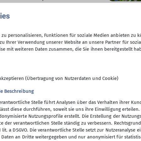
 Pfad in den Wald unterhalb der
ies
keit: glitschige Steine, rutschige
nder, die sich auf dem nassen Weg
zu personalisieren, Funktionen für soziale Medien anbieten zu k
t nach unten verpasst wir prompt den
zu Ihrer Verwendung unserer Website an unsere Partner für sozi
se mit weiteren Daten zusammen, die Sie ihnen bereitgestellt ha
 schnell bemerkt und der Rückweg
päteren, steilen Abstieg am Salober.
n, überhängenden Felsen den ersten
Besinnung. Vom Vilstal sahen wir
Akzeptieren (Übertragung von Nutzerdaten und Cookie)
osshotel unterhalb der Ruine
ie Beschreibung
sen, keine Aussicht – wir verzichteten
erantwortliche Stelle führt Analysen über das Verhalten ihrer K
lässt diese durchführen, soweit sie uns ihre Einwilligung erteil
alkenstein und Einerkopf. Trotz
onymisierte Nutzungsprofile erstellt. Die Erstellung der Nutzungs
die Gruppe einstimmig für die
ce der verantwortlichen Stelle ständig zu verbessern. Rechtsgrundl
1 lit. a DSGVO. Die verantwortliche Stelle setzt zur Nutzeranalyse 
n kurzes Wolkenfenster erlaubte
 Daten an Dritte weitergegeben und nur anonymisiert für statisti
d.