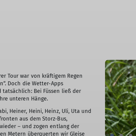
er Tour war von kräftigem Regen
en“. Doch die Wetter-Apps
© DAV Augsburg Senioren
atsächlich: Bei Füssen ließ der
ihre unteren Hänge.
, Heiner, Heini, Heinz, Uli, Uta und
fronten aus dem Storz-Bus,
 wieder – und zogen entlang der
gen Metern überquerten wir Gleise