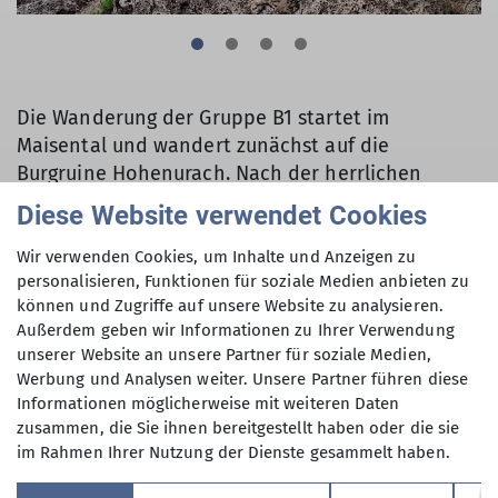
Die Wanderung der Gruppe B1 startet im
Maisental und wandert zunächst auf die
Burgruine Hohenurach. Nach der herrlichen
Aussicht über Bad Urach geht’s dann zum
Diese Website verwendet Cookies
höchsten Wasserfall der Alb und weiter Richtung
Gestütshof St. Johann, der leider geschlossen hat.
Wir verwenden Cookies, um Inhalte und Anzeigen zu
personalisieren, Funktionen für soziale Medien anbieten zu
Es folgt der Abstieg zurück ins Maisental, wo wir
können und Zugriffe auf unsere Website zu analysieren.
noch im Maisentalstüble einkehren.
Außerdem geben wir Informationen zu Ihrer Verwendung
unserer Website an unsere Partner für soziale Medien,
Werbung und Analysen weiter. Unsere Partner führen diese
Die Gruppe B2 wandert zunächst durch Bad
Informationen möglicherweise mit weiteren Daten
Urach, um zum Höhenrücken am Buckleten Kapf
zusammen, die Sie ihnen bereitgestellt haben oder die sie
zu gelangen. Eine weit vorspringende Bergecke
im Rahmen Ihrer Nutzung der Dienste gesammelt haben.
gibt die Sicht frei ins Emstal und den Orten
Dettingen und nach Metzingen. Ein schmaler