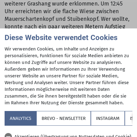
weiterer Grashang wurde erklommen. Um 12:45
Uhr erreichten wir die flache Wiese zwischen
Mauerschartenkopf und Stuibenkopf. Wer wollte,
konnte nach ein paar weiteren Metern Aufstieg
den Stuibenkopf mit seinem herrlichen
Diese Website verwendet Cookies
Panoramablick erreichen. Die kecke Stuibenspitze
hätten wir gerne noch bestiegen, aber die Zeit
Wir verwenden Cookies, um Inhalte und Anzeigen zu
personalisieren, Funktionen für soziale Medien anbieten zu
drängte. Von den 4 ½ Stunden waren bereits drei
können und Zugriffe auf unsere Website zu analysieren.
vergangen. Nach zehn Minuten Rast machten wir
Außerdem geben wir Informationen zu Ihrer Verwendung
uns an den Abstieg ins Gassental. Der Weiterweg
unserer Website an unsere Partner für soziale Medien,
war vom Gipfel kaum zu erkennen. Er musste
Werbung und Analysen weiter. Unsere Partner führen diese
zwischen Felswänden hinabführen. Einige in der
Informationen möglicherweise mit weiteren Daten
Gruppe bevorzugten, auf der Aufstiegsroute
zusammen, die Sie ihnen bereitgestellt haben oder die sie
zurückzukehren, aber wir wagten den zunächst
im Rahmen Ihrer Nutzung der Dienste gesammelt haben.
nicht einsehbaren Abstieg. Er erwies sich als steil,
aber gut begehbar. Am Fuß des Abhangs führte
ANALYTICS
BREVO - NEWSLETTER
INSTAGRAM
IS
der Pfad mal deutlich, mal kaum erkennbar und
mit einigen Schikanen garniert – ein Durchschlupf
Akzeptieren (Übertragung von Nutzerdaten und Cookie)