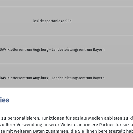
Bezirkssportanlage Süd
DAV Kletterzentrum Augsburg - Landesleistungszentrum Bayern
DAV Kletterzentrum Augsburg - Landesleistungszentrum Bayern
ies
Erhard-Wunderlich-Sporthalle
zu personalisieren, Funktionen für soziale Medien anbieten zu k
zu Ihrer Verwendung unserer Website an unsere Partner für sozi
se mit weiteren Daten zusammen, die Sie ihnen bereitgestellt ha