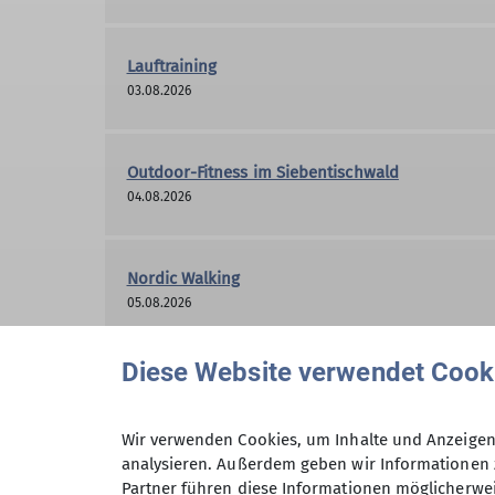
Lauftraining
03.08.2026
Outdoor-Fitness im Siebentischwald
04.08.2026
Nordic Walking
05.08.2026
Diese Website verwendet Cook
Outdoor-Fitness im Wittelsbacher
Park
05.08.2026
Wir verwenden Cookies, um Inhalte und Anzeigen 
analysieren. Außerdem geben wir Informationen 
Partner führen diese Informationen möglicherwei