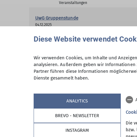
Veranstaltungen
UwG Gruppenstunde
04.12.2025
Diese Website verwendet Cook
UwG Gruppenstunde
08.01.2026
Wir verwenden Cookies, um Inhalte und Anzeigen 
analysieren. Außerdem geben wir Informationen 
Partner führen diese Informationen möglicherwei
UwG Gruppenstunde
Dienste gesammelt haben.
05.02.2026
ANALYTICS
UwG Gruppenstunde
Cook
05.03.2026
BREVO - NEWSLETTER
Die v
bzw. 
INSTAGRAM
UwG Gruppenstunde
pseud