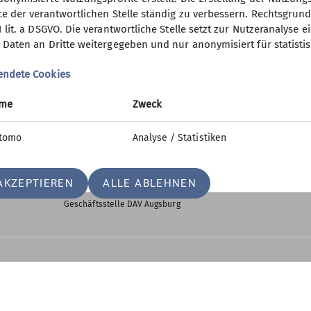
Geschäftsstelle DAV Augsburg
ce der verantwortlichen Stelle ständig zu verbessern. Rechtsgrundl
1 lit. a DSGVO. Die verantwortliche Stelle setzt zur Nutzeranalyse 
 Daten an Dritte weitergegeben und nur anonymisiert für statisti
Geschäftsstelle DAV Augsburg
endete Cookies
me
Zweck
tomo
Analyse / Statistiken
Geschäftsstelle DAV Augsburg
AKZEPTIEREN
ALLE ABLEHNEN
Geschäftsstelle DAV Augsburg
Geschäftsstelle DAV Augsburg