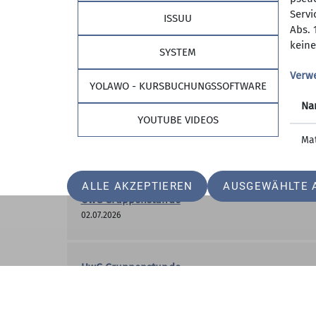
09.04.2026
Servi
ISSUU
Abs. 
keine
SYSTEM
UwG Gruppenstunde
Verw
07.05.2026
YOLAWO - KURSBUCHUNGSSOFTWARE
Na
YOUTUBE VIDEOS
UwG Gruppenstunde
Ma
11.06.2026
ALLE AKZEPTIEREN
AUSGEWÄHLTE 
UwG Gruppenstunde
02.07.2026
UwG Gruppenstunde
06.08.2026