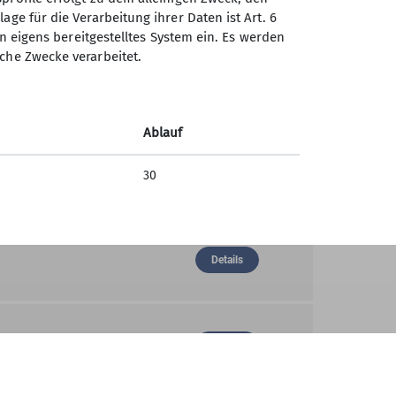
Details
age für die Verarbeitung ihrer Daten ist Art. 6
ein eigens bereitgestelltes System ein. Es werden
sche Zwecke verarbeitet.
Details
Ablauf
30
Details
Details
Details