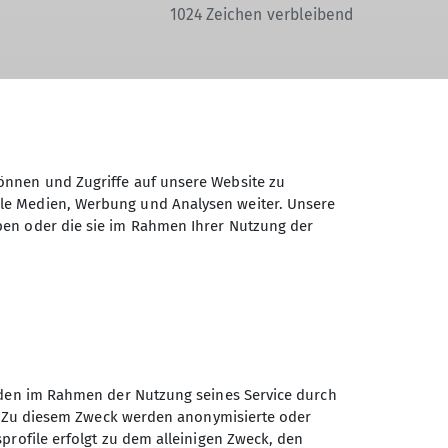
1024
Zeichen verbleibend
Daten elektronisch gesichert und zum
önnen und Zugriffe auf unsere Website zu
 Einwilligung jederzeit wiederrufen kann.
ale Medien, Werbung und Analysen weiter. Unsere
ben oder die sie im Rahmen Ihrer Nutzung der
Absenden
unden im Rahmen der Nutzung seines Service durch
en. Zu diesem Zweck werden anonymisierte oder
Sektion Augsburg des
profile erfolgt zu dem alleinigen Zweck, den