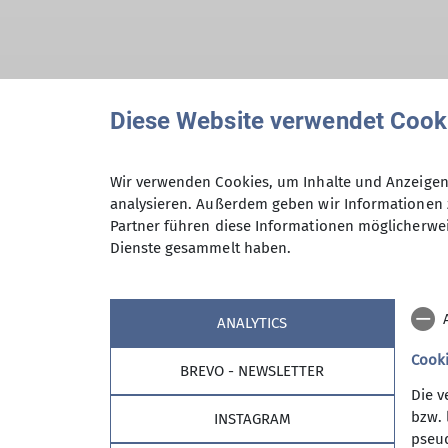
Hiermit bestätige ich die Kenntnisna
Diese Website verwendet Cook
Hiermit erkläre ich mich einverstand
Wir verwenden Cookies, um Inhalte und Anzeigen 
Zweck der Kontaktaufnahme verarbeite
analysieren. Außerdem geben wir Informationen 
Partner führen diese Informationen möglicherwei
*
Dienste gesammelt haben.
Mit (*) markierte Felder sind Pflichtfelder
ANALYTICS
Cook
BREVO - NEWSLETTER
Die v
bzw. 
INSTAGRAM
pseud