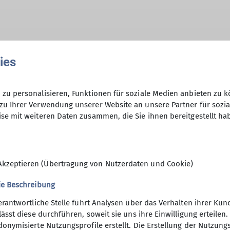
hme der Datenschutzerklärung *
ies
en, dass meine in das Kontaktformular eingegebenen 
zu personalisieren, Funktionen für soziale Medien anbieten zu k
t und genutzt werden. Mir ist bekannt, dass ich meine
zu Ihrer Verwendung unserer Website an unsere Partner für sozi
se mit weiteren Daten zusammen, die Sie ihnen bereitgestellt ha
Akzeptieren (Übertragung von Nutzerdaten und Cookie)
ie Beschreibung
erantwortliche Stelle führt Analysen über das Verhalten ihrer K
lässt diese durchführen, soweit sie uns ihre Einwilligung erteil
onymisierte Nutzungsprofile erstellt. Die Erstellung der Nutzungs