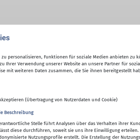
hme der Datenschutzerklärung *
ies
en, dass meine in das Kontaktformular eingegebenen 
zu personalisieren, Funktionen für soziale Medien anbieten zu k
t und genutzt werden. Mir ist bekannt, dass ich meine
zu Ihrer Verwendung unserer Website an unsere Partner für sozi
se mit weiteren Daten zusammen, die Sie ihnen bereitgestellt ha
Akzeptieren (Übertragung von Nutzerdaten und Cookie)
ie Beschreibung
erantwortliche Stelle führt Analysen über das Verhalten ihrer K
lässt diese durchführen, soweit sie uns ihre Einwilligung erteil
onymisierte Nutzungsprofile erstellt. Die Erstellung der Nutzungs