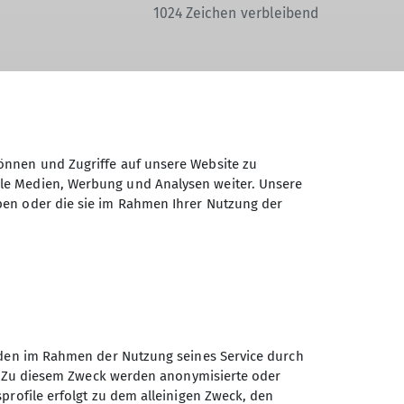
1024
Zeichen verbleibend
Daten elektronisch gesichert und zum
önnen und Zugriffe auf unsere Website zu
 Einwilligung jederzeit wiederrufen kann.
ale Medien, Werbung und Analysen weiter. Unsere
ben oder die sie im Rahmen Ihrer Nutzung der
Absenden
unden im Rahmen der Nutzung seines Service durch
en. Zu diesem Zweck werden anonymisierte oder
Sektion Augsburg des
profile erfolgt zu dem alleinigen Zweck, den