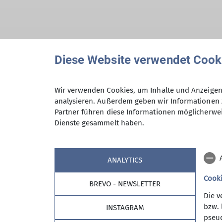
Hiermit bestätige ich die Kenntnisna
Diese Website verwendet Cook
Hiermit erkläre ich mich einverstand
Wir verwenden Cookies, um Inhalte und Anzeigen 
Zweck der Kontaktaufnahme verarbeite
analysieren. Außerdem geben wir Informationen 
Partner führen diese Informationen möglicherwei
*
Dienste gesammelt haben.
Mit (*) markierte Felder sind Pflichtfelder
ANALYTICS
Cook
BREVO - NEWSLETTER
Die v
bzw. 
INSTAGRAM
pseud