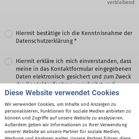
verbleibend
Hiermit bestätige ich die Kenntnisnahme der
Datenschutzerklärung *
Hiermit erkläre ich mich einverstanden, dass
meine in das Kontaktformular eingegebenen
Daten elektronisch gesichert und zum Zweck
der Kontaktaufnahme verarbeitet und
Diese Website verwendet Cookies
genutzt werden. Mir ist bekannt, dass ich
meine Einwilligung jederzeit wiederrufen
Wir verwenden Cookies, um Inhalte und Anzeigen zu
kann. *
personalisieren, Funktionen für soziale Medien anbieten zu
können und Zugriffe auf unsere Website zu analysieren.
Mit (*) markierte Felder
Außerdem geben wir Informationen zu Ihrer Verwendung
Absenden
unserer Website an unsere Partner für soziale Medien,
sind Pflichtfelder
Werbung und Analysen weiter. Unsere Partner führen diese