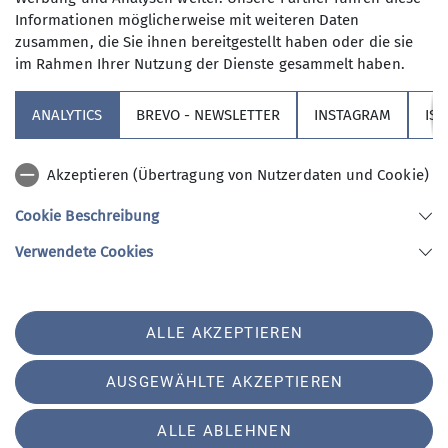
Informationen möglicherweise mit weiteren Daten
zusammen, die Sie ihnen bereitgestellt haben oder die sie
im Rahmen Ihrer Nutzung der Dienste gesammelt haben.
Sektion
ANALYTICS
BREVO - NEWSLETTER
INSTAGRAM
IS
Partner
Akzeptieren (Übertragung von Nutzerdaten und Cookie)
Service
Cookie Beschreibung
Verwendete Cookies
Sektion Augsburg des Deutschen Alpenvereins e.V.
Peutingerstr. 24
86152 Augsburg
Telefon +49821516780
ALLE AKZEPTIEREN
Kontakt
AUSGEWÄHLTE AKZEPTIEREN
Impressum
Datenschutz
Datenschutz-Einstellungen
ALLE ABLEHNEN
Erklärung zur Barrierefreiheit