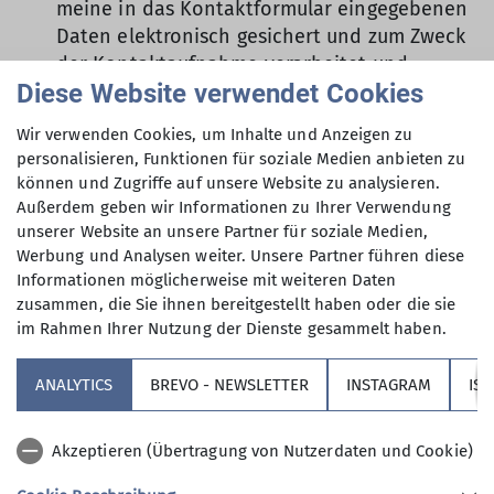
meine in das Kontaktformular eingegebenen
Daten elektronisch gesichert und zum Zweck
der Kontaktaufnahme verarbeitet und
Diese Website verwendet Cookies
genutzt werden. Mir ist bekannt, dass ich
meine Einwilligung jederzeit wiederrufen
Wir verwenden Cookies, um Inhalte und Anzeigen zu
kann. *
personalisieren, Funktionen für soziale Medien anbieten zu
können und Zugriffe auf unsere Website zu analysieren.
Mit (*) markierte Felder
Außerdem geben wir Informationen zu Ihrer Verwendung
Absenden
unserer Website an unsere Partner für soziale Medien,
sind Pflichtfelder
Werbung und Analysen weiter. Unsere Partner führen diese
Informationen möglicherweise mit weiteren Daten
zusammen, die Sie ihnen bereitgestellt haben oder die sie
im Rahmen Ihrer Nutzung der Dienste gesammelt haben.
Sektion
ANALYTICS
BREVO - NEWSLETTER
INSTAGRAM
IS
Partner
Akzeptieren (Übertragung von Nutzerdaten und Cookie)
Service