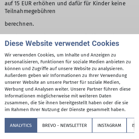
auf 15 EUR erhöhen und dafür für Kinder keine
Teilnahmegebühren
berechnen.
Somit hoffen wir, dass gerade für kinderreiche
Diese Website verwendet Cookies
Familien und Alleinerziehende eine Teilnahme
erleichtert wird.
Wir verwenden Cookies, um Inhalte und Anzeigen zu
personalisieren, Funktionen für soziale Medien anbieten zu
Wir blicken vielen schönen, gemeinsamen Touren
können und Zugriffe auf unsere Website zu analysieren.
entgegen.
Außerdem geben wir Informationen zu Ihrer Verwendung
unserer Website an unsere Partner für soziale Medien,
Werbung und Analysen weiter. Unsere Partner führen diese
Informationen möglicherweise mit weiteren Daten
zusammen, die Sie ihnen bereitgestellt haben oder die sie
im Rahmen Ihrer Nutzung der Dienste gesammelt haben.
Sektion
ANALYTICS
BREVO - NEWSLETTER
INSTAGRAM
IS
Partner