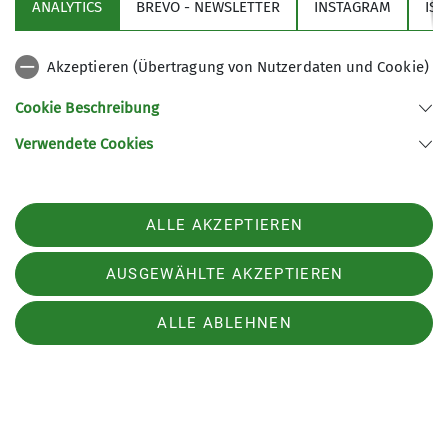
ANALYTICS
BREVO - NEWSLETTER
INSTAGRAM
IS
Kinder- und Jugendgruppen so erlebt haben, was
unsere Jugendleiterinnen und Jugendleiter so
treiben und ob aktuell etwas ansteht!
Akzeptieren (Übertragung von Nutzerdaten und Cookie)
Auch Ankündigungen zur Jugendvollversammlung
Cookie Beschreibung
oder zu (offenen) Jugendfahrten könnt ihr hier
Verwendete Cookies
finden.
ALLE AKZEPTIEREN
AUSGEWÄHLTE AKZEPTIEREN
ALLE ABLEHNEN
Sektion
Partner