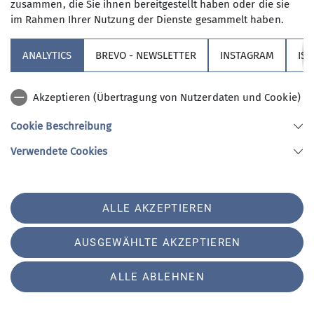
zusammen, die Sie ihnen bereitgestellt haben oder die sie
ng
im Rahmen Ihrer Nutzung der Dienste gesammelt haben.
ANALYTICS
BREVO - NEWSLETTER
INSTAGRAM
IS
17.12.2025
Akzeptieren (Übertragung von Nutzerdaten und Cookie)
Cookie Beschreibung
Verwendete Cookies
Sektion
ALLE AKZEPTIEREN
Partner
AUSGEWÄHLTE AKZEPTIEREN
Service
ALLE ABLEHNEN
Sektion Augsburg des Deutschen Alpenvereins e.V.