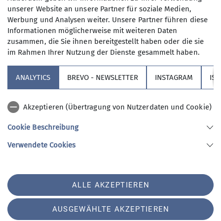
unserer Website an unsere Partner für soziale Medien,
Werbung und Analysen weiter. Unsere Partner führen diese
Informationen möglicherweise mit weiteren Daten
zusammen, die Sie ihnen bereitgestellt haben oder die sie
im Rahmen Ihrer Nutzung der Dienste gesammelt haben.
Sektion
ANALYTICS
BREVO - NEWSLETTER
INSTAGRAM
IS
Partner
Akzeptieren (Übertragung von Nutzerdaten und Cookie)
Service
Cookie Beschreibung
Verwendete Cookies
Sektion Augsburg des Deutschen Alpenvereins e.V.
Peutingerstr. 24
86152 Augsburg
Telefon +49821516780
ALLE AKZEPTIEREN
Kontakt
AUSGEWÄHLTE AKZEPTIEREN