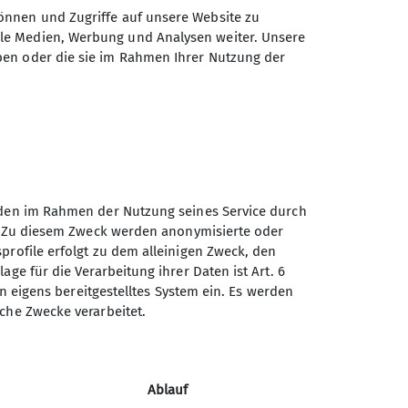
önnen und Zugriffe auf unsere Website zu
ale Medien, Werbung und Analysen weiter. Unsere
ben oder die sie im Rahmen Ihrer Nutzung der
unden im Rahmen der Nutzung seines Service durch
en. Zu diesem Zweck werden anonymisierte oder
Sektion Augsburg des
profile erfolgt zu dem alleinigen Zweck, den
Deutschen Alpenvereins e.V.
age für die Verarbeitung ihrer Daten ist Art. 6
ein eigens bereitgestelltes System ein. Es werden
Peutingerstr. 24
sche Zwecke verarbeitet.
86152 Augsburg
Telefon +49821516780
Ablauf
Kontakt