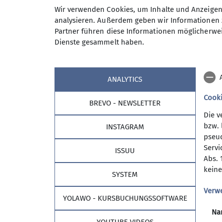
Wir verwenden Cookies, um Inhalte und Anzeigen 
analysieren. Außerdem geben wir Informationen 
Partner führen diese Informationen möglicherwei
Dienste gesammelt haben.
ANALYTICS
Cook
BREVO - NEWSLETTER
Die v
bzw. 
INSTAGRAM
pseud
Sektion
Part
Servi
ISSUU
Abs. 
Allgemeines
Stadtspa
keine
SYSTEM
Geschäftsstelle
Stadtwer
Mitglied werden
Verw
YOLAWO - KURSBUCHUNGSSOFTWARE
Prävention sexualisierte Gewalt
Na
Vereinssatzung