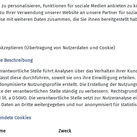
zu personalisieren, Funktionen für soziale Medien anbieten zu k
zu Ihrer Verwendung unserer Website an unsere Partner für sozi
se mit weiteren Daten zusammen, die Sie ihnen bereitgestellt ha
Akzeptieren (Übertragung von Nutzerdaten und Cookie)
ie Beschreibung
erantwortliche Stelle führt Analysen über das Verhalten ihrer K
lässt diese durchführen, soweit sie uns ihre Einwilligung erteil
onymisierte Nutzungsprofile erstellt. Die Erstellung der Nutzungs
ner
Service
ce der verantwortlichen Stelle ständig zu verbessern. Rechtsgrundl
1 lit. a DSGVO. Die verantwortliche Stelle setzt zur Nutzeranalyse 
rkasse Augsburg
Alpenvereinaktiv
 Daten an Dritte weitergegeben und nur anonymisiert für statisti
ke Augsburg
Alpiner Sicherheits-Service
Bergwetter
endete Cookies
Felsinfo
me
Zweck
Lawinenlagebericht