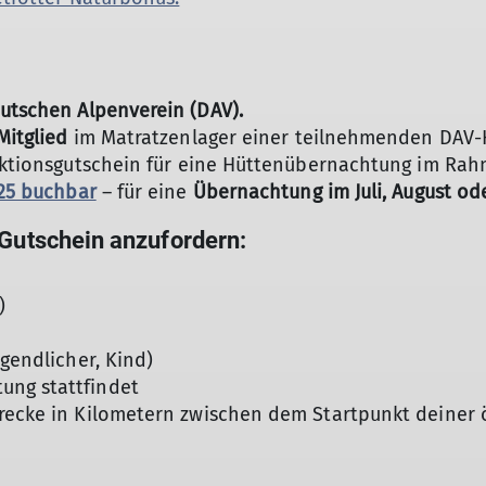
eutschen Alpenverein (DAV).
Mitglied
im Matratzenlager einer teilnehmenden DAV-
n Aktionsgutschein für eine Hüttenübernachtung im Ra
025 buchbar
– für eine
Übernachtung im Juli, August od
 Gutschein anzufordern:
)
ugendlicher, Kind)
ung stattfindet
trecke in Kilometern zwischen dem Startpunkt deiner 
© DAV