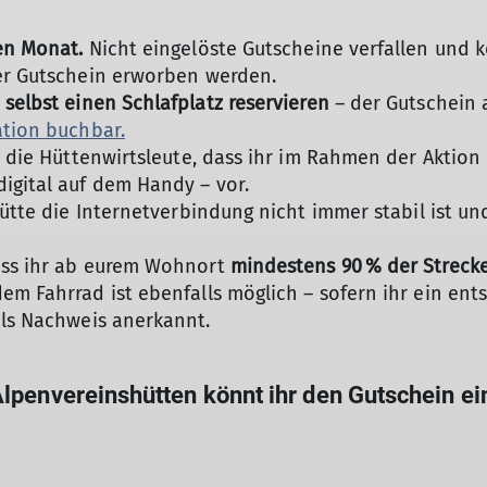
en Monat.
Nicht eingelöste Gutscheine verfallen und
uer Gutschein erworben werden.
n
selbst einen Schlafplatz reservieren
– der Gutschein 
ation buchbar.
te die Hüttenwirtsleute, dass ihr im Rahmen der Aktion
igital auf dem Handy – vor.
 Hütte die Internetverbindung nicht immer stabil ist 
© DAV/Petra Wiedemann
ass ihr ab eurem Wohnort
mindestens 90 % der Strecke
em Fahrrad ist ebenfalls möglich – sofern ihr ein en
ls Nachweis anerkannt.
lpenvereinshütten könnt ihr den Gutschein ei