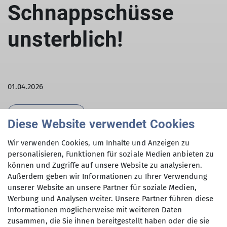
Schnappschüsse
unsterblich!
01.04.2026
Aktuelles FotoAlpinisten
Diese Website verwendet Cookies
Ammertal & Königsschlösser: Zeigt uns eure
Wir verwenden Cookies, um Inhalte und Anzeigen zu
Schätze!
personalisieren, Funktionen für soziale Medien anbieten zu
können und Zugriffe auf unsere Website zu analysieren.
Liebe Fotograf*innen!
Außerdem geben wir Informationen zu Ihrer Verwendung
unserer Website an unsere Partner für soziale Medien,
Der Redaktionsschluss für den nächsten
Werbung und Analysen weiter. Unsere Partner führen diese
„Alpenblick“ rückt näher und wir wollen unsere
Informationen möglicherweise mit weiteren Daten
zusammen, die Sie ihnen bereitgestellt haben oder die sie
Seite mit euren besten Momenten füllen!