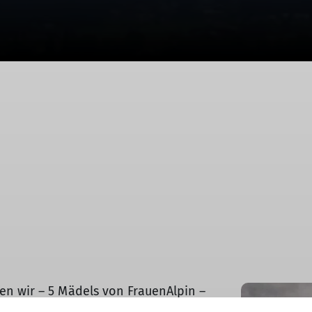
© FrauenAlpin
n wir – 5 Mädels von FrauenAlpin –
 an der Jugendherberge in