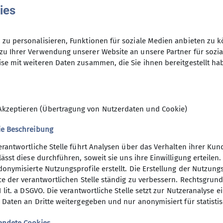
ies
r schon einen tollen Blick auf das
lücklicherweise konnte uns die
 nächsten Tag bereitstellen. So
zu personalisieren, Funktionen für soziale Medien anbieten zu k
4:00 Uhr aus den Betten geklingelt
zu Ihrer Verwendung unserer Website an unsere Partner für sozi
usgerüstet, den Zustieg um 5:00 Uhr
se mit weiteren Daten zusammen, die Sie ihnen bereitgestellt ha
en bis zur Kührointhütte verlangten
s Gespür für die Wegfindung im
Akzeptieren (Übertragung von Nutzerdaten und Cookie)
ie Beschreibung
en um 09:00 in die Wiederroute, auch
erantwortliche Stelle führt Analysen über das Verhalten ihrer K
ne hielt direkt eine Stelle im
lässt diese durchführen, soweit sie uns ihre Einwilligung erteil
igte damit, was klettertechnisch zu
onymisierte Nutzungsprofile erstellt. Die Erstellung der Nutzungs
unden war, ging es über das sehr
ce der verantwortlichen Stelle ständig zu verbessern. Rechtsgrundl
ben, wo wir bald mit einem
1 lit. a DSGVO. Die verantwortliche Stelle setzt zur Nutzeranalyse 
 und auf die Südspitze belohnt
 Daten an Dritte weitergegeben und nur anonymisiert für statisti
wir die Mittelspitze. Von dort aus