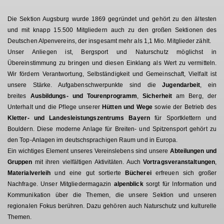
Die Sektion Augsburg wurde 1869 gegründet und gehört zu den ältesten
und mit knapp 15.500 Mitgliedern auch zu den großen Sektionen des
Deutschen Alpenvereins, der insgesamt mehr als 1,1 Mio. Mitglieder zählt.
Unser Anliegen ist, Bergsport und Naturschutz möglichst in
Übereinstimmung zu bringen und diesen Einklang als Wert zu vermitteln.
Wir fördern Verantwortung, Selbständigkeit und Gemeinschaft, Vielfalt ist
unsere Stärke. Aufgabenschwerpunkte sind die
Jugendarbeit
, ein
breites
Ausbildungs- und Tourenprogramm
,
Sicherheit
am Berg, der
Unterhalt und die Pflege unserer
Hütten und Wege
sowie der Betrieb des
Kletter- und Landesleistungszentrums Bayern
für Sportklettern und
Bouldern. Diese moderne Anlage für Breiten- und Spitzensport gehört zu
den Top-Anlagen im deutschsprachigen Raum und in Europa.
Ein wichtiges Element unseres Vereinslebens sind unsere
Abteilungen und
Gruppen
mit ihren vielfältigen Aktivitäten. Auch
Vortragsveranstaltungen
,
Materialverleih
und eine gut sortierte
Bücherei
erfreuen sich großer
Nachfrage. Unser Mitgliedermagazin
alpenblick
sorgt für Information und
Kommunikation über die Themen, die unsere Sektion und unseren
regionalen Fokus berühren. Dazu gehören auch Naturschutz und kulturelle
Themen.