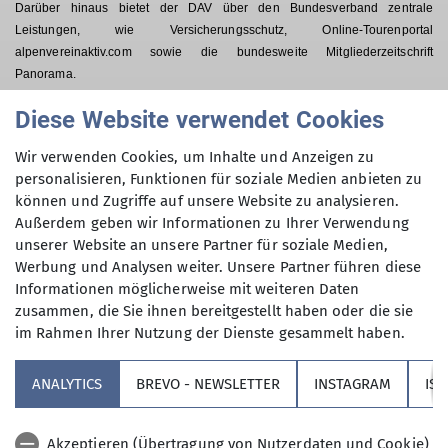
Darüber hinaus bietet der DAV über den Bundesverband zentrale
Leistungen, wie Versicherungsschutz, Online-Tourenportal
alpenvereinaktiv.com sowie die bundesweite Mitgliederzeitschrift
Panorama.
Getragen wird der DAV-Augsburg vom
ehrenamtlichen Engagement
vieler
Diese Website verwendet Cookies
Mitglieder. Mehr als 250 Mitstreiter bringen ihre Zeit, ihr Know-How und viel
Herzblut als Fachübungsleiter, Referenten, in Führungsgremien oder in
Wir verwenden Cookies, um Inhalte und Anzeigen zu
Teams für unsere Gemeinschaft ein.
Wertvolle Unterstützung und Arbeit
personalisieren, Funktionen für soziale Medien anbieten zu
leistet dabei unsere Geschäftsstelle.
können und Zugriffe auf unsere Website zu analysieren.
Außerdem geben wir Informationen zu Ihrer Verwendung
Wir laden Sie zum Mitmachen ein!
unserer Website an unsere Partner für soziale Medien,
Werbung und Analysen weiter. Unsere Partner führen diese
Informationen möglicherweise mit weiteren Daten
zusammen, die Sie ihnen bereitgestellt haben oder die sie
im Rahmen Ihrer Nutzung der Dienste gesammelt haben.
Sektion
ANALYTICS
BREVO - NEWSLETTER
INSTAGRAM
IS
Partner
Akzeptieren (Übertragung von Nutzerdaten und Cookie)