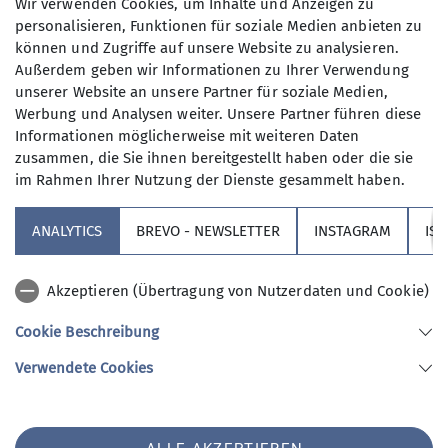
Wir verwenden Cookies, um Inhalte und Anzeigen zu
Neuwahl Abteilungsleitung
personalisieren, Funktionen für soziale Medien anbieten zu
Kurzberichte und Ausblick der einzelnen Gruppen
können und Zugriffe auf unsere Website zu analysieren.
Aktuelles aus der Sektion
Außerdem geben wir Informationen zu Ihrer Verwendung
unserer Website an unsere Partner für soziale Medien,
Werbung und Analysen weiter. Unsere Partner führen diese
Informationen möglicherweise mit weiteren Daten
zusammen, die Sie ihnen bereitgestellt haben oder die sie
im Rahmen Ihrer Nutzung der Dienste gesammelt haben.
Sektion
ANALYTICS
BREVO - NEWSLETTER
INSTAGRAM
IS
Partner
Akzeptieren (Übertragung von Nutzerdaten und Cookie)
Service
Cookie Beschreibung
Verwendete Cookies
Sektion Augsburg des Deutschen Alpenvereins e.V.
Peutingerstr. 24
86152 Augsburg
Telefon +49821516780