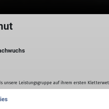
hut
Nachwuchs
ds unsere Leistungsgruppe auf ihrem ersten Kletterwet
ies
 unseren AthletInnen groß. Zu dritt sind sie im DAV 