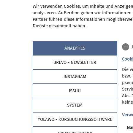
gegangen. Beim ersten Kidscup der Saison 
Wir verwenden Cookies, um Inhalte und Anzeigen 
das Ergebnis fest. Alle drei Kids schaffte
analysieren. Außerdem geben wir Informationen 
wichtigste: "Es hat uns Spaß gemacht. Kö
Partner führen diese Informationen möglicherwei
Dienste gesammelt haben.
Da der Wettkampf für alle beteiligten ein
gehen!
ANALYTICS
Cook
BREVO - NEWSLETTER
Die v
bzw. 
INSTAGRAM
pseud
Servi
ISSUU
Abs. 
keine
SYSTEM
Verw
YOLAWO - KURSBUCHUNGSSOFTWARE
Na