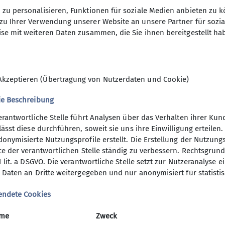
durften die Kids ihre Boulderfähigkeiten unter Bewei
zu personalisieren, Funktionen für soziale Medien anbieten zu k
n es ins gute Mittelfeld. Damit wurden die Erwartungen 
zu Ihrer Verwendung unserer Website an unsere Partner für sozi
nnen wir beim nächsten Wettkampf wieder an den Sta
se mit weiteren Daten zusammen, die Sie ihnen bereitgestellt ha
 voller Erfolg war, werden wir auch beim nächsten We
Akzeptieren (Übertragung von Nutzerdaten und Cookie)
ie Beschreibung
erantwortliche Stelle führt Analysen über das Verhalten ihrer K
lässt diese durchführen, soweit sie uns ihre Einwilligung erteil
onymisierte Nutzungsprofile erstellt. Die Erstellung der Nutzungs
ce der verantwortlichen Stelle ständig zu verbessern. Rechtsgrundl
1 lit. a DSGVO. Die verantwortliche Stelle setzt zur Nutzeranalyse 
 Daten an Dritte weitergegeben und nur anonymisiert für statisti
endete Cookies
me
Zweck