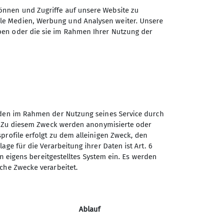
s stellen. Nach einigen Bouldern stand
önnen und Zugriffe auf unsere Website zu
der TrainerInnen mehr als erfüllt. Und das
ale Medien, Werbung und Analysen weiter. Unsere
rt gehen?"
ben oder die sie im Rahmen Ihrer Nutzung der
ttkampf in 2 Wochen wieder an den Start
unden im Rahmen der Nutzung seines Service durch
en. Zu diesem Zweck werden anonymisierte oder
profile erfolgt zu dem alleinigen Zweck, den
age für die Verarbeitung ihrer Daten ist Art. 6
ein eigens bereitgestelltes System ein. Es werden
sche Zwecke verarbeitet.
Ablauf