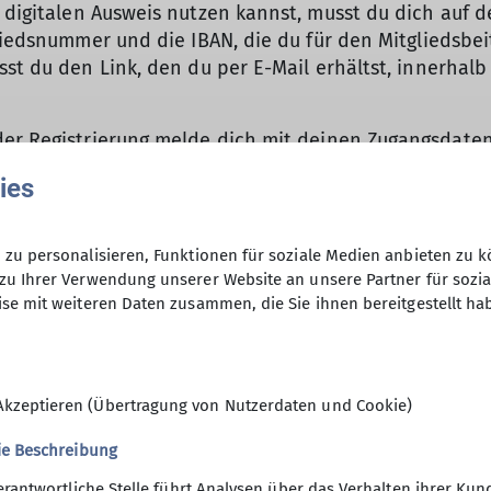
digitalen Ausweis nutzen kannst, musst du dich auf 
liedsnummer und die IBAN, die du für den Mitgliedsbei
sst du den Link, den du per E-Mail erhältst, innerhal
der Registrierung melde dich mit deinen Zugangsdaten 
ugeschickt. Du kannst ihn aber auch als PDF herunter
ies
s, ist auch der digitale nur in Verbindung mit einem a
zu personalisieren, Funktionen für soziale Medien anbieten zu k
meldet? Herzlich willkommen! Etwa drei Wochen nach
zu Ihrer Verwendung unserer Website an unsere Partner für sozi
ar eines jeden Jahres gibt’s den Ausweis für das neue 
se mit weiteren Daten zusammen, die Sie ihnen bereitgestellt ha
V-Mitgliedsausweis bist du bestens ausgerüstet für a
uf deinem Handy.
Akzeptieren (Übertragung von Nutzerdaten und Cookie)
ie Beschreibung
erantwortliche Stelle führt Analysen über das Verhalten ihrer K