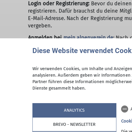
Login oder Registrierung:
Bevor du deinen 
registrieren. Dafür brauchst du deine Mitg
E-Mail-Adresse. Nach der Registrierung mu
vergeben.
Anmelden bei
mein.alpenverein.de
: Nach 
Mitgliedsausweis automatisch per E-Mail z
Diese Website verwendet Cook
Gültigkeit:
Genau wie der klassische Auswei
Wir verwenden Cookies, um Inhalte und Anzeigen 
Für Neueinsteiger*in:
Frisch beim DAV ange
analysieren. Außerdem geben wir Informationen 
digitalen Ausweis abrufen. Ab dem 1. Febru
Partner führen diese Informationen möglicherwei
Dienste gesammelt haben.
Und das war's schon! Mit dem digitalen DA
umweltfreundlich und immer griffbereit a
ANALYTICS
Cook
BREVO - NEWSLETTER
Die v