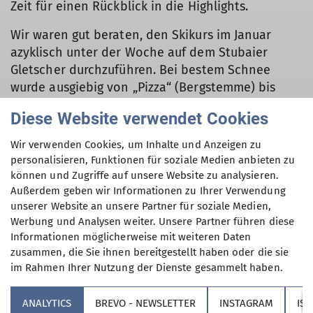
Zeit für einen Rückblick in die Highlights.
Wir waren gut beraten, den Skikurs im Januar
azyklisch unter der Woche auf dem Stubaier
Gletscher durchzuführen. Bei bestem Schnee
wurde ausgiebig von „Pizza“ (Bergstemme) bis
„Banane“ (Hüftknick) fachmännisch geübt unter
Diese Website verwendet Cookies
den wachsamen Augen von Inge Matzke. Durch
die leider oft schlechte Sicht wurde zusätzlich die
Wir verwenden Cookies, um Inhalte und Anzeigen zu
„Feinmotorik“ gefordert. Der Erfolg und die
personalisieren, Funktionen für soziale Medien anbieten zu
Fortschritte stellten sich dabei auch schnell ein.
können und Zugriffe auf unsere Website zu analysieren.
Außerdem geben wir Informationen zu Ihrer Verwendung
Die Gemeinschaftsfahrt im Februar, zusammen mit
unserer Website an unsere Partner für soziale Medien,
den Langläufern, ging in die Schweiz ins Engadin.
Werbung und Analysen weiter. Unsere Partner führen diese
Von unserem Hotel in Zernez waren die Top-
Informationen möglicherweise mit weiteren Daten
zusammen, die Sie ihnen bereitgestellt haben oder die sie
Skigebiete um St. Moritz (wir haben nicht alle
im Rahmen Ihrer Nutzung der Dienste gesammelt haben.
geschafft) in max. 30 Minuten mit unserem Bus
oder per Bahn zu erreichen. Es war immer wieder
ANALYTICS
BREVO - NEWSLETTER
INSTAGRAM
IS
erstaunlich, wie über Nacht die Pisten in einen