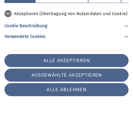
„weltmeisterlichen“ Zustand“ präpariert wurden.
Es hat sich gelohnt und mit zwei Worten ist alles
Akzeptieren (Übertragung von Nutzerdaten und Cookie)
gesagt: SCHEA WAR’S!!
Cookie Beschreibung
Die nächste Gelegenheit dazu bietet sich
Verwendete Cookies
voraussichtlich im
Februar 2027 vom 13. bis 20.02.
nach Südtirol mit dem zentralen Standort in
Prags, wieder zusammen mit den Langläufern.
ALLE AKZEPTIEREN
Das Ski- und Betreuerteam wünscht einen
schönen Bergsommer. Man sieht sich!
AUSGEWÄHLTE AKZEPTIEREN
In unserem
A&T-Programm
finden sich alle Infos
ALLE ABLEHNEN
und Details zum Nachschlagen.