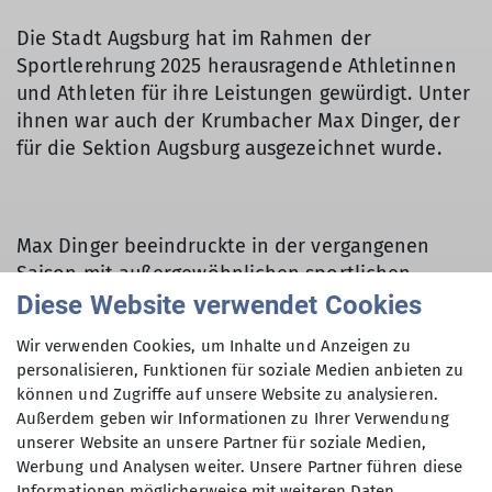
Die Stadt Augsburg hat im Rahmen der
Sportlerehrung 2025 herausragende Athletinnen
und Athleten für ihre Leistungen gewürdigt. Unter
ihnen war auch der Krumbacher Max Dinger, der
für die Sektion Augsburg ausgezeichnet wurde.
Max Dinger beeindruckte in der vergangenen
Saison mit außergewöhnlichen sportlichen
Erfolgen. Besonders herausragend war sein 3.
Diese Website verwendet Cookies
Platz beim Europacup in Dornbirn, wo er sich in
Wir verwenden Cookies, um Inhalte und Anzeigen zu
einem hochkarätigen Teilnehmerfeld behaupten
personalisieren, Funktionen für soziale Medien anbieten zu
konnte. Diese starke Leistung blieb nicht
können und Zugriffe auf unsere Website zu analysieren.
unbeachtet: Bürgermeister Bernd Kränzle und
Außerdem geben wir Informationen zu Ihrer Verwendung
Sportreferent Jürgen Enninger ehrten Max im
unserer Website an unsere Partner für soziale Medien,
feierlichen Rahmen für seine Erfolge.
Werbung und Analysen weiter. Unsere Partner führen diese
Informationen möglicherweise mit weiteren Daten