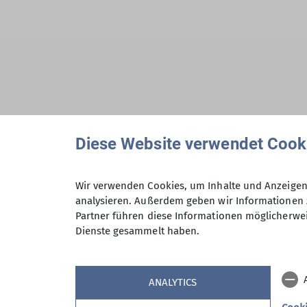
Diese Website verwendet Cook
Öffne das Foto und tippe auf Bearbeiten.
Wir verwenden Cookies, um Inhalte und Anzeigen 
Beim iPhone oben rechts, bei Android unte
analysieren. Außerdem geben wir Informationen 
Partner führen diese Informationen möglicherwei
Dienste gesammelt haben.
ANALYTICS