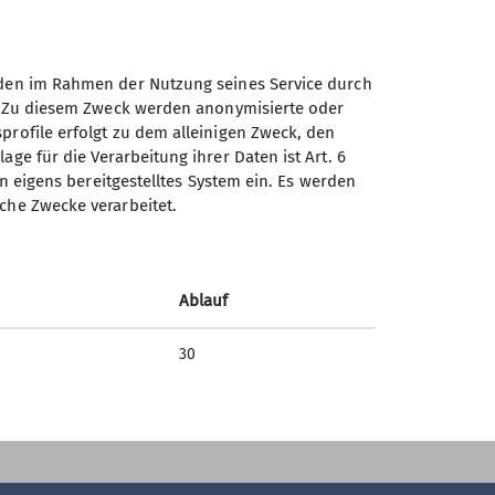
unden im Rahmen der Nutzung seines Service durch
en. Zu diesem Zweck werden anonymisierte oder
Sektion Augsburg des
profile erfolgt zu dem alleinigen Zweck, den
Deutschen Alpenvereins e.V.
age für die Verarbeitung ihrer Daten ist Art. 6
ein eigens bereitgestelltes System ein. Es werden
Peutingerstr. 24
sche Zwecke verarbeitet.
86152 Augsburg
Telefon +49821516780
Ablauf
Kontakt
30