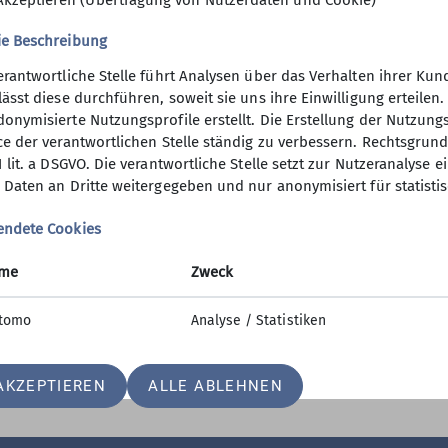
Akzeptieren (Übertragung von Nutzerdaten und Cookie)
ie Beschreibung
erantwortliche Stelle führt Analysen über das Verhalten ihrer K
lässt diese durchführen, soweit sie uns ihre Einwilligung erteil
onymisierte Nutzungsprofile erstellt. Die Erstellung der Nutzungs
ner
Service
ce der verantwortlichen Stelle ständig zu verbessern. Rechtsgrundl
1 lit. a DSGVO. Die verantwortliche Stelle setzt zur Nutzeranalyse 
rkasse Augsburg
Alpenvereinaktiv
 Daten an Dritte weitergegeben und nur anonymisiert für statisti
ke Augsburg
Alpiner Sicherheits-Service
Bergwetter
endete Cookies
Felsinfo
me
Zweck
Lawinenlagebericht
Mitfahrzentrale
tomo
Analyse / Statistiken
Notrufnummern
DAV360 für Ehrenamtliche
AKZEPTIEREN
ALLE ABLEHNEN