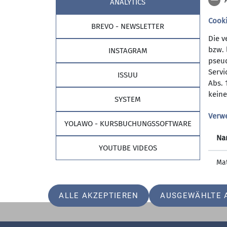
ANALYTICS
Cook
BREVO - NEWSLETTER
Die v
bzw. 
INSTAGRAM
pseud
Sektion
Part
Servi
ISSUU
Abs. 
Allgemeines
Stadtspa
keine
SYSTEM
Geschäftsstelle
Stadtwer
Mitglied werden
Verw
YOLAWO - KURSBUCHUNGSSOFTWARE
Prävention sexualisierte Gewalt
Na
Vereinssatzung
YOUTUBE VIDEOS
Ma
ALLE AKZEPTIEREN
AUSGEWÄHLTE 