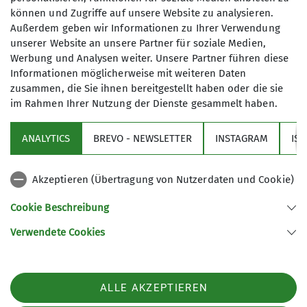
Litzauer Schleife
können und Zugriffe auf unsere Website zu analysieren.
Außerdem geben wir Informationen zu Ihrer Verwendung
unserer Website an unsere Partner für soziale Medien,
Werbung und Analysen weiter. Unsere Partner führen diese
Informationen möglicherweise mit weiteren Daten
zusammen, die Sie ihnen bereitgestellt haben oder die sie
im Rahmen Ihrer Nutzung der Dienste gesammelt haben.
Sektion
ANALYTICS
BREVO - NEWSLETTER
INSTAGRAM
IS
Partner
Akzeptieren (Übertragung von Nutzerdaten und Cookie)
Service
Cookie Beschreibung
Verwendete Cookies
Sektion Augsburg des Deutschen Alpenvereins e.V.
Peutingerstr. 24
86152 Augsburg
Telefon +49 821 516780
ALLE AKZEPTIEREN