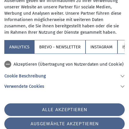
Außerdem geben wir Informationen zu Ihrer Verwendung
unserer Website an unsere Partner für soziale Medien,
Werbung und Analysen weiter. Unsere Partner führen diese
Informationen möglicherweise mit weiteren Daten
zusammen, die Sie ihnen bereitgestellt haben oder die sie
im Rahmen Ihrer Nutzung der Dienste gesammelt haben.
Sektion
ANALYTICS
BREVO - NEWSLETTER
INSTAGRAM
IS
Partner
Akzeptieren (Übertragung von Nutzerdaten und Cookie)
Service
Cookie Beschreibung
Verwendete Cookies
Sektion Augsburg des Deutschen Alpenvereins e.V.
Peutingerstr. 24
86152 Augsburg
Telefon +49821516780
ALLE AKZEPTIEREN
Kontakt
AUSGEWÄHLTE AKZEPTIEREN